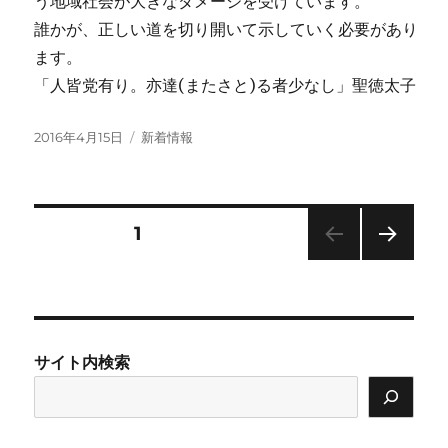
う地域社会が大きなダメージを受けています。
誰かが、正しい道を切り開いて示していく必要があり
ます。
「人皆党有り。亦達(またさと)る者少なし」聖徳太子
投
カ
2016年4月15日
新着情報
稿
テ
日:
ゴ
リ
ー
投
固定ページ
1
次の
稿
ペー
ジ
の
サイト内検索
ペ
ー