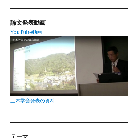
ジ
送
論文発表動画
YouTube動画
り
土木学会発表の資料
テーマ