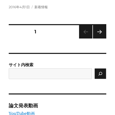
投
カ
2016年4月1日
新着情報
稿
テ
日:
ゴ
リ
ー
投
固定ページ
1
次の
稿
ペー
ジ
の
サイト内検索
ペ
ー
ジ
送
論文発表動画
YouTube動画