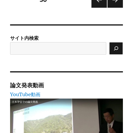
前の
次の
稿
ペー
ペー
ジ
ジ
の
サイト内検索
ペ
ー
ジ
送
論文発表動画
YouTube動画
り