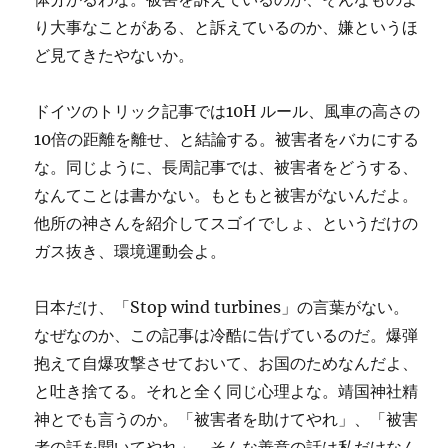
り大事なことがある、と訴えているのか、嫌というほ
ど見てきたやないか。
ドイツのトリック記事では10H ルール、風車の高さの
10倍の距離を離せ、と結論する。被害者をバカにする
な。同じように、長周記事では、被害者をどうする、
なんてことは書かない。もともと被害がないんだよ。
他所の神さんを紹介してスゴイでしょ、というだけの
ガス抜き、環境運動会よ。
日本だけ、「Stop wind turbines」の言葉がない。
なぜなのか、この記事は冷酷に告げているのだ。爆弾
抱えて自爆攻撃させておいて、お国のためなんだよ、
と吐き捨てる。それと全く同じ心理よな。靖国神社精
神とでも言うのか。「被害者を助けてやれ」、「被害
者の話を聞いてやれ」、そんな善意の話は私だけなん