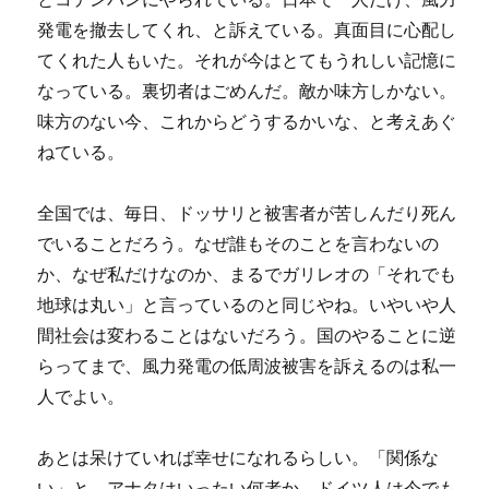
発電を撤去してくれ、と訴えている。真面目に心配し
てくれた人もいた。それが今はとてもうれしい記憶に
なっている。裏切者はごめんだ。敵か味方しかない。
味方のない今、これからどうするかいな、と考えあぐ
ねている。
全国では、毎日、ドッサリと被害者が苦しんだり死ん
でいることだろう。なぜ誰もそのことを言わないの
か、なぜ私だけなのか、まるでガリレオの「それでも
地球は丸い」と言っているのと同じやね。いやいや人
間社会は変わることはないだろう。国のやることに逆
らってまで、風力発電の低周波被害を訴えるのは私一
人でよい。
あとは呆けていれば幸せになれるらしい。「関係な
い」と。アナタはいったい何者か。ドイツ人は今でも