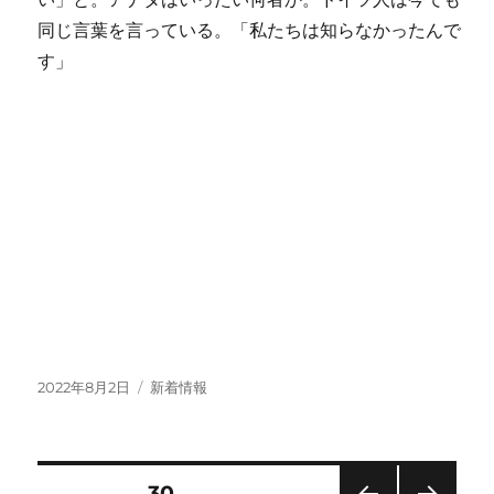
同じ言葉を言っている。「私たちは知らなかったんで
す」
投
カ
2022年8月2日
新着情報
稿
テ
日:
ゴ
リ
ー
投
固定ページ
30