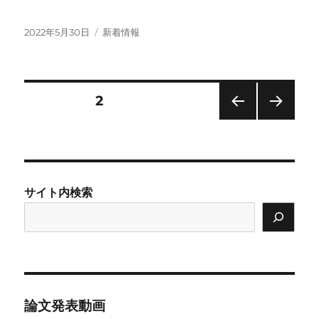
投
カ
2022年5月30日
新着情報
稿
テ
日:
ゴ
リ
ー
投
固定ページ
2
前の
次の
稿
ペー
ペー
ジ
ジ
の
サイト内検索
ペ
ー
ジ
送
論文発表動画