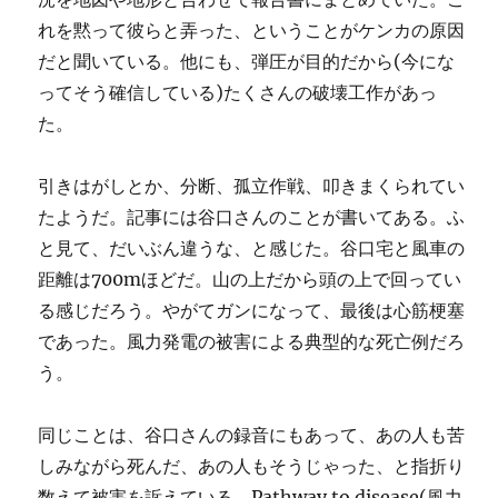
れを黙って彼らと弄った、ということがケンカの原因
だと聞いている。他にも、弾圧が目的だから(今にな
ってそう確信している)たくさんの破壊工作があっ
た。
引きはがしとか、分断、孤立作戦、叩きまくられてい
たようだ。記事には谷口さんのことが書いてある。ふ
と見て、だいぶん違うな、と感じた。谷口宅と風車の
距離は700mほどだ。山の上だから頭の上で回ってい
る感じだろう。やがてガンになって、最後は心筋梗塞
であった。風力発電の被害による典型的な死亡例だろ
う。
同じことは、谷口さんの録音にもあって、あの人も苦
しみながら死んだ、あの人もそうじゃった、と指折り
数えて被害を訴えている。Pathway to disease(風力