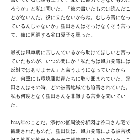
ろうか」と私は聞いた。「彼の書いたものは読んだこ
とがないんだ。役に立たないからね。むしろ害になっ
ているんじゃないか」窪田さんはそっけなくそう言っ
て、彼に同調する谷口愛子を罵った。
最初は風車病に苦しんでいるから助けてほしいと言っ
ていたものが、いつの間にか「私たちは風力発電には
反対ではありません」と言うようになっていたから
だ。何重にも環境運動家たちに取り囲まれていた。窪
田さんはその時、どの被害地域でも迫害されていた。
私も何度となく窪田さんを非難する言葉を聞いてい
た。
h24年のことだ。添付の低周波分析図は谷口さん宅で
観測されたものだ。窪田氏は、風力発電による被害状
況を地図や地形と合わせて報告書にまとめていた。こ