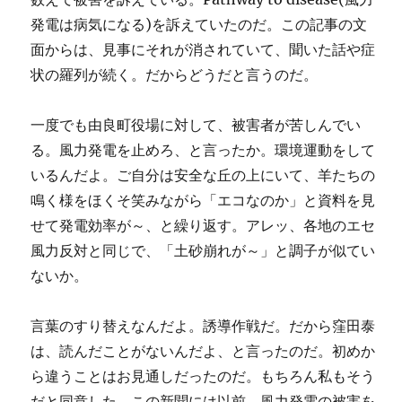
発電は病気になる)を訴えていたのだ。この記事の文
面からは、見事にそれが消されていて、聞いた話や症
状の羅列が続く。だからどうだと言うのだ。
一度でも由良町役場に対して、被害者が苦しんでい
る。風力発電を止めろ、と言ったか。環境運動をして
いるんだよ。ご自分は安全な丘の上にいて、羊たちの
鳴く様をほくそ笑みながら「エコなのか」と資料を見
せて発電効率が～、と繰り返す。アレッ、各地のエセ
風力反対と同じで、「土砂崩れが～」と調子が似てい
ないか。
言葉のすり替えなんだよ。誘導作戦だ。だから窪田泰
は、読んだことがないんだよ、と言ったのだ。初めか
ら違うことはお見通しだったのだ。もちろん私もそう
だと同意した。この新聞には以前、風力発電の被害を