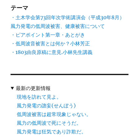
テーマ
・土木学会第73回年次学術講演会（平成30年8月）
風力発電の低周波被害、健康被害について
・ピアポイント第一章・あとがき
・低周波音被害とは何か？小林芳正
・1803由良原稿に意見.小林先生講義
最新の更新情報
現地を訪れて見よ。
風力発電の譫妄(せんぼう)
低周波被害は超常現象じゃない。
風力の低周波で死にそうだ。
風力発電は狂気であり詐欺だ。