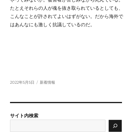
たとえそれらの人が魂を抜き取られているとしても、
こんなことが許されてよいはずがない。だから海外で
はあんなにも激しく抗議しているのだ。
投
カ
2022年5月5日
新着情報
稿
テ
日:
ゴ
リ
ー
サイト内検索