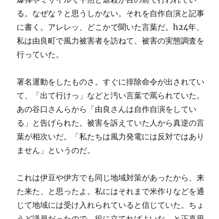
る。なぜな？と思うしかない。それを自作自演と記事
に書く。アレレッ、どこかで聞いた言葉だ。h24年、
私は由良町で風力被害者を訪ねて、被害の実態調査を
行っていた。
署名運動をしたものさ。すぐに排除命令が出されてい
て、「出て行けっ」などと汚い言葉で罵られていた。
あの谷口さんらから「由良さんは自作自演をしてい
る」と告げられた。被害を訴えていた人から真逆の言
葉が相次いだ。「私たちは風力発電には反対ではあり
ません」というのだ。
これは伊豆や伊方でも同じ地域対策があったから、来
た来た、と思ったよ。私にはそれまで米作りなどを通
じて地域には受け入れられていると信じていた。ちょ
うど議員だったので、役に立てればよいな、と正直思