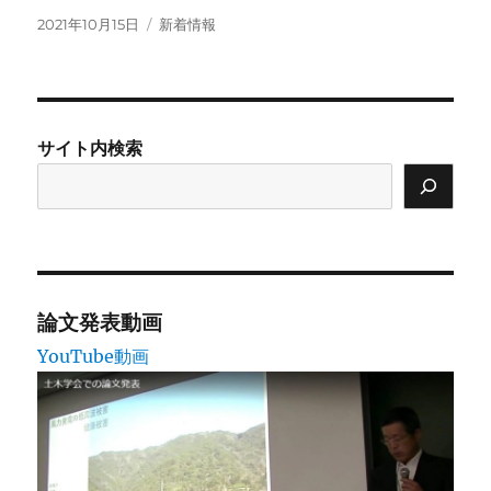
投
カ
2021年10月15日
新着情報
稿
テ
日:
ゴ
リ
ー
サイト内検索
論文発表動画
YouTube動画