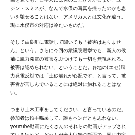
ジン・スミスが、なんで水俣の写真を撮ったのかも思
いを馳せることはない。アメリカ人とは文化が違う。
現に水俣市の対応は冷たいものだ。
そして由良町に電話して聞いても「被害はありませ
ん」という。さらに今回の衆議院選挙でも、新人の候
補に風力発電の被害をぶつけても一切を無視される。
被害は認められない、ということだ。各地の(エセ)風
力発電反対では「土砂崩れが心配です」と言って、被
害者が苦しんでいることには絶対に触れることはな
い。
つまり土木工事をしてください、と言っているのだ。
参加者は拍手喝采して、誰もヘンだとも思わない。
youtube動画にたくさんのそれらの動画がアップされ
ているけれど、どれもが金太郎飴の断面で、同じ内容