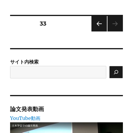
稿
テ
日:
ゴ
リ
ー
投
固定ページ
33
前の
稿
ペー
ジ
の
サイト内検索
ペ
ー
ジ
送
論文発表動画
YouTube動画
り