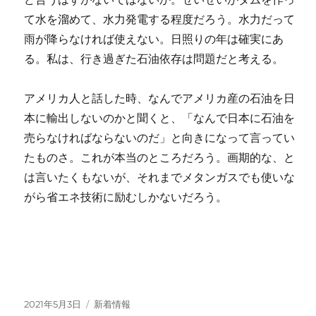
て水を溜めて、水力発電する程度だろう。水力だって
雨が降らなければ使えない。日照りの年は確実にあ
る。私は、行き過ぎた石油依存は問題だと考える。
アメリカ人と話した時、なんでアメリカ産の石油を日
本に輸出しないのかと聞くと、「なんで日本に石油を
売らなければならないのだ」と向きになって言ってい
たものさ。これが本当のところだろう。画期的な、と
は言いたくもないが、それまでメタンガスでも使いな
がら省エネ技術に励むしかないだろう。
投
カ
2021年5月3日
新着情報