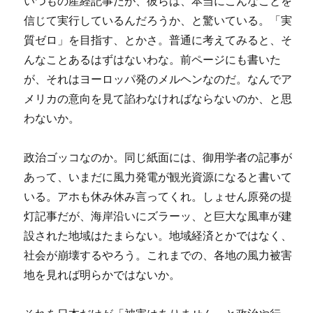
いつもの産経記事だが、彼らは、本当にこんなことを
信じて実行しているんだろうか、と驚いている。「実
質ゼロ」を目指す、とかさ。普通に考えてみると、そ
んなことあるはずはないわな。前ページにも書いた
が、それはヨーロッパ発のメルヘンなのだ。なんでア
メリカの意向を見て諂わなければならないのか、と思
わないか。
政治ゴッコなのか。同じ紙面には、御用学者の記事が
あって、いまだに風力発電が観光資源になると書いて
いる。アホも休み休み言ってくれ。しょせん原発の提
灯記事だが、海岸沿いにズラーッ、と巨大な風車が建
設された地域はたまらない。地域経済とかではなく、
社会が崩壊するやろう。これまでの、各地の風力被害
地を見れば明らかではないか。