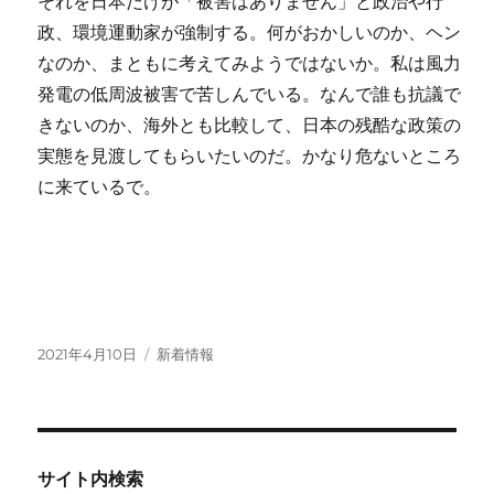
それを日本だけが「被害はありません」と政治や行
政、環境運動家が強制する。何がおかしいのか、ヘン
なのか、まともに考えてみようではないか。私は風力
発電の低周波被害で苦しんでいる。なんで誰も抗議で
きないのか、海外とも比較して、日本の残酷な政策の
実態を見渡してもらいたいのだ。かなり危ないところ
に来ているで。
投
カ
2021年4月10日
新着情報
稿
テ
日:
ゴ
リ
ー
サイト内検索