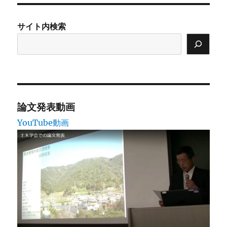
の
サイト内検索
ペ
ー
ジ
送
論文発表動画
YouTube動画
り