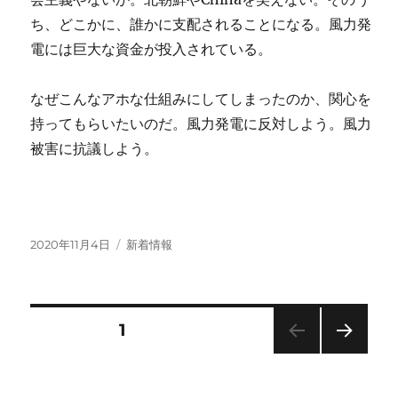
ち、どこかに、誰かに支配されることになる。風力発
電には巨大な資金が投入されている。
なぜこんなアホな仕組みにしてしまったのか、関心を
持ってもらいたいのだ。風力発電に反対しよう。風力
被害に抗議しよう。
投
カ
2020年11月4日
新着情報
稿
テ
日:
ゴ
リ
ー
投
固定ページ
1
次の
稿
ペー
ジ