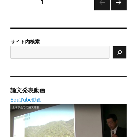
投
固定ページ
1
次の
稿
ペー
ジ
の
サイト内検索
ペ
ー
ジ
送
論文発表動画
YouTube動画
り