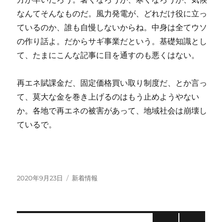
なんてそんなものだ。風力発電が、どれだけ役に立っ
ているのか、誰も自慢しないからね。中身は全てウソ
の作り話よ。だからサギ事業だという。基礎知識とし
て、たまにこんな記事に目を通すのも悪くはない。
再エネ賦課金だ、固定価格買い取り制度だ、とか言っ
て、莫大な金を巻き上げるのはもう止めようやない
か。各地で再エネの被害があって、地域社会は崩壊し
ているで。
投
カ
2020年9月23日
新着情報
稿
テ
日:
ゴ
リ
ー