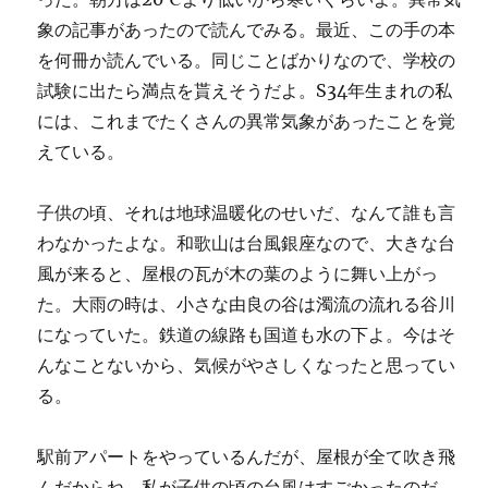
象の記事があったので読んでみる。最近、この手の本
を何冊か読んでいる。同じことばかりなので、学校の
試験に出たら満点を貰えそうだよ。S34年生まれの私
には、これまでたくさんの異常気象があったことを覚
えている。
子供の頃、それは地球温暖化のせいだ、なんて誰も言
わなかったよな。和歌山は台風銀座なので、大きな台
風が来ると、屋根の瓦が木の葉のように舞い上がっ
た。大雨の時は、小さな由良の谷は濁流の流れる谷川
になっていた。鉄道の線路も国道も水の下よ。今はそ
んなことないから、気候がやさしくなったと思ってい
る。
駅前アパートをやっているんだが、屋根が全て吹き飛
んだからね。私が子供の頃の台風はすごかったのだ。