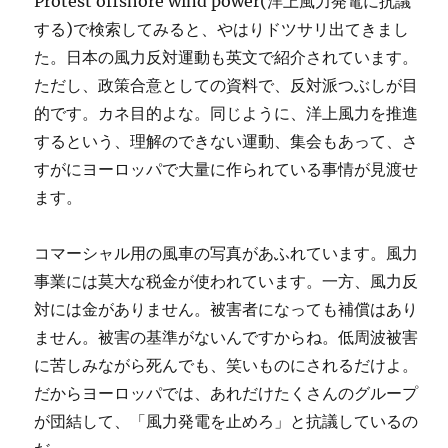
Protest offshore wind power(洋上風力発電に抗議
する)で検索してみると、やはりドツサリ出てきまし
た。日本の風力反対運動も英文で紹介されています。
ただし、政策合意としての資料で、反対派つぶしが目
的です。カネ目的よな。同じように、洋上風力を推進
するという、理解のできない運動、集会もあって、さ
すがにヨーロッパで大量に作られている事情が見渡せ
ます。
コマーシャル用の風車の写真があふれています。風力
事業には莫大な税金が使われています。一方、風力反
対には金がありません。被害者になっても補償はあり
ません。被害の基準がないんですからね。低周波被害
に苦しみながら死んでも、笑いものにされるだけよ。
だからヨーロッパでは、あれだけたくさんのグループ
が団結して、「風力発電を止めろ」と抗議しているの