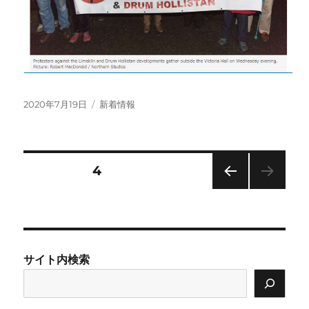
投
カ
2020年7月19日
新着情報
稿
テ
日:
ゴ
リ
ー
投
固定ページ
4
前の
稿
ペー
ジ
の
サイト内検索
ペ
ー