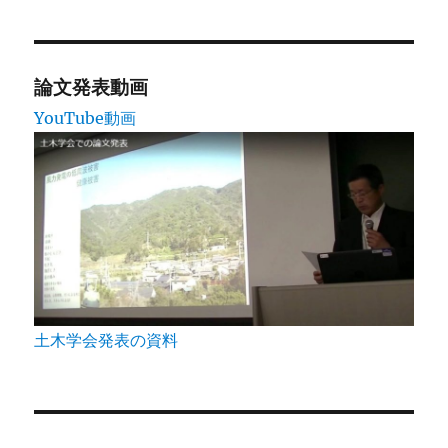
ジ
送
論文発表動画
YouTube動画
り
土木学会発表の資料