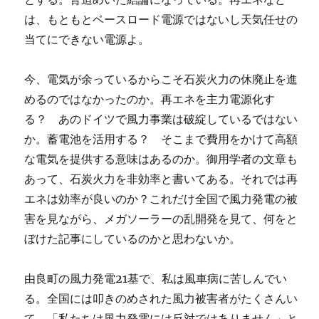
は、もともとベースロード電源ではないし天気任せの
当てにできない電源よ。
今、電気が余っているからこそ石炭火力の休廃止を進
めるのではなかったのか。再エネを主力電源化す
る？ あのドイツで風力事業は破綻しているではない
か。蓄電池を活用する？ そこまで費用をかけて高額
な電気を提供する意味はあるのか。御用学者の文章も
あって、石炭火力を非効率と書いてある。それでは再
エネは効率が良いのか？これだけ全国で風力発電の被
害を見ながら、メガソーラーの乱開発を見て、何をと
ぼけた記事にしているのかと思わないか。
由良町の風力発電21基で、私は風車病に苦しんでい
る。全国には叩きのめされた風力被害者がたくさんい
て、「私たちは風力発電には反対ではありません」と