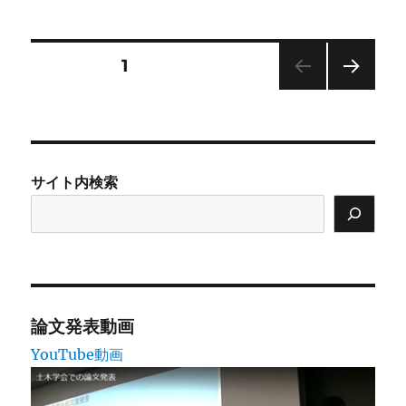
日:
ゴ
リ
ー
投
固定ページ
1
次の
稿
ペー
ジ
の
サイト内検索
ペ
ー
ジ
送
論文発表動画
YouTube動画
り