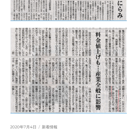
投
カ
2020年7月4日
新着情報
稿
テ