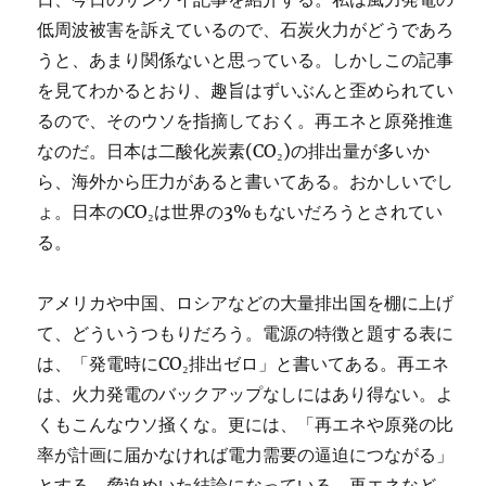
低周波被害を訴えているので、石炭火力がどうであろ
うと、あまり関係ないと思っている。しかしこの記事
を見てわかるとおり、趣旨はずいぶんと歪められてい
るので、そのウソを指摘しておく。再エネと原発推進
なのだ。日本は二酸化炭素(CO₂)の排出量が多いか
ら、海外から圧力があると書いてある。おかしいでし
ょ。日本のCO₂は世界の3%もないだろうとされてい
る。
アメリカや中国、ロシアなどの大量排出国を棚に上げ
て、どういうつもりだろう。電源の特徴と題する表に
は、「発電時にCO₂排出ゼロ」と書いてある。再エネ
は、火力発電のバックアップなしにはあり得ない。よ
くもこんなウソ掻くな。更には、「再エネや原発の比
率が計画に届かなければ電力需要の逼迫につながる」
とする。脅迫めいた結論になっている。再エネなど