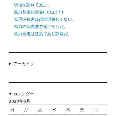
現地を訪れて見よ。
風力発電の譫妄(せんぼう)
低周波被害は超常現象じゃない。
風力の低周波で死にそうだ。
風力発電は狂気であり詐欺だ。
アーカイブ
カレンダー
2020年6月
日
月
火
水
木
金
土