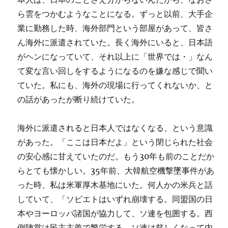
ら雲をつかむようなことになる。ずっと以前、大手企
業に勤務した時、海外部門という部屋があって、皆さ
ん海外に派遣されていた。長く海外にいると、日本語
がヘンになっていて、それ以上に「世界では・」なん
て変な言い回しをするようになるのを嫌な感じで聞い
ていた。私にも、海外の現場に行ってくれないか、と
の話があったが断り続けていた。
海外に派遣されると日本人ではなくなる、という意識
があった。「ここは日本だよ」という閉じられた社会
の安心感に甘えていたのだ。もう30年も前のことだか
らとても懐かしい。35年前、大韓航空機撃墜事件があ
った時、私は米軍厚木基地にいた。何人かの米兵と話
していて、「ソビエトはいずれ崩壊する。同盟国の日
本やヨーロッパ諸国が協力して、ソ連を包囲する。西
側陣営は民主主義で繁栄する。ソ連は貧しくなって内