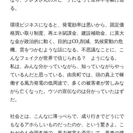
る。
環境ビジネスになると、発電効率は悪いから、固定価
格買い取り制度、再エネ賦課金、建設補助金、に莫大
な金が政治的に動く。目的はCO₂削減、気候変動の危
機、雲をつかむような話になる。不思議なことに、こ
んなフェイクが世界で信じられる？ ようになる。
私は、みんな分かっていながら、知っていながらやっ
ているんだと思っている。由良町では、頭の真上で稼
働する風力発電の低周波で、多くの被害者が苦しみな
がら亡くなった。ウソの宣伝なのは分かっていたはず
だ。
社会とは、こんなに薄っぺらで、成り行きでどうにで
もなるアホらしいものだったのか、という驚きよ。こ
れが今も全国各地で、風力被害を否定して、風車の建