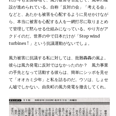
設が進められている。自称「反対の会」「考える会」
などと、あたかも被害を心配するように見せかけなが
ら、本当に被害を心配する人を一網打尽に取りまとめ
て管理して黙らせる仕組みになっている。やり方がア
クドイのだ。世界の中で日本だけが「Stop wind
turbines ! 」という抗議運動がないでしょ。
風力被害に抗議する私に対しては、批難轟轟の嵐よ。
彼らは風力発電に反対ではなかったのか？ 風力事業
の手先となって活動する彼らは、簡単にシッポを見せ
て「オオカミ少年」と私を詰るのだ。ウソは、しょせ
ん嘘でしかない。由良町の風力発電を撤去してくれ。