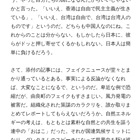
かと言った。「いいえ、香港は自由で民主主義が生き
ている」、「いいえ、台湾は自由で、台湾は台湾人の
ものです」というのだ。どちらも中国人なのにね。こ
れからのことは分からない。もしかしたら日本に、彼
らがドッと押し寄せてくるかもしれない。日本人は簡
単に負けるだろう。
さて、添付の記事には、フェイクニュースが堂々とま
かり通っているとある。事実による反論がなくなれ
ば、大変なことになるで、というのだ。卑近な例で恐
縮だが、由良町のフェイクもすさまじい。風力発電の
被害だ。組織化された策謀のカラクリを、誰か取りま
とめてレポートしてもらえないだろうか。自然エネル
ギーの考えは、もともとは素朴な自然との共生を謳う
連中の「おはこ」だった。それが国連気候サミットに
なり、グレタさんのスピーチになって世界中を駆け巡