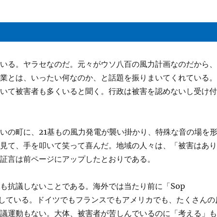
でいる。ヤラセなのだ。元々がウソ八百の風力計画なのだから
事業とは、いったい何なのか、と話題を振りまいてくれている
ていて被害者も多くいると聞く。行政は被害を認めないし受け
いの町に、21基もの風力発電が襲い掛かり、特殊な音の場を
を見て、手を叩いて笑って喜んだ。地域の人々は、「被害はあ
の証言は前ページにアップしたとおりである。
も抗議しないことである。海外では当たり前に「Sop
デモ行進している。ドイツでもフランスでもアメリカでも、たくさんの
抗議運動もない。大体、被害者が苦しんでいるのに「考える」