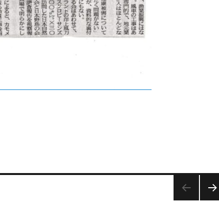
次の
ペー