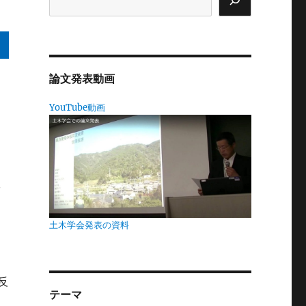
論文発表動画
、
YouTube動画
。
付
形
り
土木学会発表の資料
反
テーマ
も