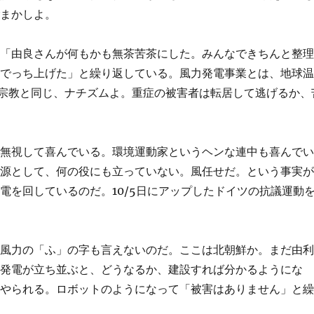
ごまかしよ。
は「由良さんが何もかも無茶苦茶にした。みんなできちんと整
をでっち上げた」と繰り返している。風力発電事業とは、地球
興宗教と同じ、ナチズムよ。重症の被害者は転居して逃げるか、
を無視して喜んでいる。環境運動家というヘンな連中も喜んで
電源として、何の役にも立っていない。風任せだ。という事実
電を回しているのだ。10/5日にアップしたドイツの抗議運動
、風力の「ふ」の字も言えないのだ。ここは北朝鮮か。まだ由
力発電が立ち並ぶと、どうなるか、建設すれば分かるようにな
をやられる。ロボットのようになって「被害はありません」と
。