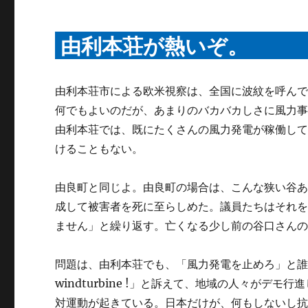
由利本荘が熱いぞ。
由利本荘市による欧米視察は、全国に波紋を呼ん
何でもよいのだが、あまりのバカバカしさに風力
由利本荘では、既にたくさんの風力発電が稼働し
けることもない。
由良町と同じよ。由良町の場合は、こんな狭い谷あ
成して被害者を死に至らしめた。議員たちはそれ
ません」と繰り返す。亡くなる少し前の谷口さん
問題は、由利本荘でも、「風力発電を止めろ」と誰
windturbine !」と訴えて、地域の人々が
対運動が起きている。日本だけが、何もしないし