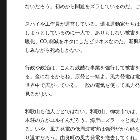
ないだろう。初めから問題をズラしているのだ。
スパイや工作員が運営している。環境運動家たち
しようとしているのに一人で、ありもしない被害
暖化、CO₂削減をネタにしたビジネスなのだ。新
しみながら死ぬしかない。
行政や政治は、こんな残酷な事業を強行して被害
る。金になるからね。原発と一緒よ。風力発電は
世界中で広がっている。一般の電気を使って風力発
見るがよい。
和歌山も他人ごとではない。和歌山、御坊市では
本荘の方がユルイんだろう。海岸にズラーッと風
る。いや、風力発電の低周波被害は強烈だから頭
り返すだろう。由良町の風力発電を撤去してくれ