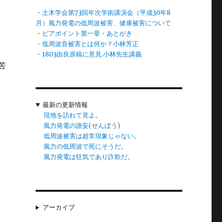
・土木学会第73回年次学術講演会（平成30年8
月）風力発電の低周波被害、健康被害について
・ピアポイント第一章・あとがき
理
・低周波音被害とは何か？小林芳正
温
・1803由良原稿に意見.小林先生講義
苦
最新の更新情報
い
現地を訪れて見よ。
が
風力発電の譫妄(せんぼう)
を
低周波被害は超常現象じゃない。
風力の低周波で死にそうだ。
風力発電は狂気であり詐欺だ。
利
繰
アーカイブ