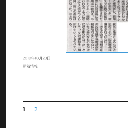
投
2019年10月28日
稿
カ
新着情報
日:
テ
ゴ
リ
ー
投
固
固
1
2
定
定
ペ
ペ
稿
ー
ー