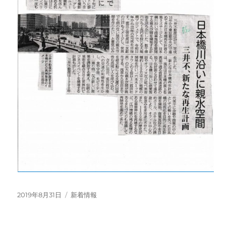
投
カ
2019年8月31日
新着情報
稿
テ
日:
ゴ