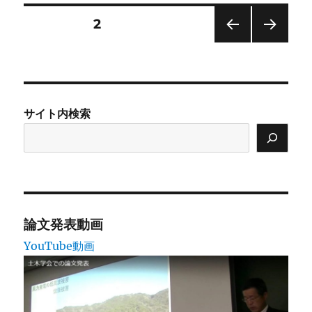
リ
ー
投
固定ページ
2
前の
次の
稿
ペー
ペー
ジ
ジ
の
サイト内検索
ペ
ー
ジ
送
論文発表動画
YouTube動画
り