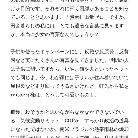
けが目的です。それぞれに曰く因縁があることを知っ
ていることと思います。「炭素排出量ゼロ」ですか。
田舎暮らしの私には、とても過激な言葉に見えます
が、本当に少女の言葉なんでしょうか？
子供を使ったキャンペーンには、反戦や反原発、反貧
困など実にたくさんの写真を見てきました。世間の人
は子供に弱いですから。いや、猫や犬といったペット
でも同じよ。今、わが家には子ザルが住み着いていて
屋根裏など走り回ってうるさいけれど、軒先から私を
からかう様は、どうして可愛いものよ。
捕獲、殺そうかと思いながらなかなかできないでい
る。気候変動サミット、COPか。すっかり政治の道具
になったではないか。南米ブラジルの熱帯雨林の焼却
には関心がないようだ。白人って怖いね。私は土木科