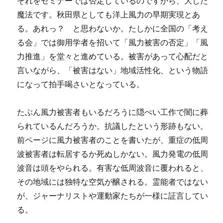
それをセミナーでは否定しているのですから、大した
魔法です。秋田県としても洋上風力の早期実現とあ
る。あれっ？ と思わないか。たしかに全国の「考え
る会」では御用学者を招いて「風力被害の否定」「風
力推進」を堂々と進めている。被害があって心配だと
言いながら、「被害はない」地域活性化、という物語
になって拍手喝さいとなっている。
たぶん風力被害者もいるだろうに隠ぺい工作で闇に葬
られているんだろうか。抗議したという形跡もない。
前ページに風力被害者のことを書いたが、重症の低周
波被害者は転居するか死ぬしかない。風力発電の低周
波音は頭をやられる。有害な低周波音に覆われると、
その地域には独特な空気が醸される。霊能者ではない
が、ジャーナリストや運動家たちが一様に証言してい
る。