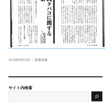
投
カ
2019年8月12日
新着情報
稿
テ
日:
ゴ
リ
ー
サイト内検索