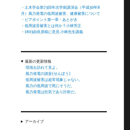
・土木学会第73回年次学術講演会（平成30年8
月）風力発電の低周波被害、健康被害について
・ピアポイント第一章・あとがき
・低周波音被害とは何か？小林芳正
・1803由良原稿に意見.小林先生講義
最新の更新情報
現地を訪れて見よ。
風力発電の譫妄(せんぼう)
低周波被害は超常現象じゃない。
風力の低周波で死にそうだ。
風力発電は狂気であり詐欺だ。
アーカイブ