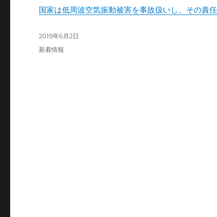
国家は低周波空気振動被害を事故扱いし、その責任
投
2019年6月2日
稿
カ
新着情報
日:
テ
ゴ
リ
ー