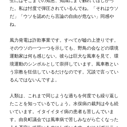
生にはそこまでの知恵、知識にまで触れてほしかっ
た。私は忖度で弾圧されているんでね。「それはウソ
だ」「ウソを認めたら言論の自由が危ない」同感や
ね。
風力発電は詐欺事業です。すべてが嘘の上塗りです。
そのウソの一つ一つを示しても、野鳥の会などの環境
運動家は何も感じない。彼らは巨大な風車を見て、環
境運動のシンボルとして崇拝しています。風車教とい
う宗教を狂信しているだけなのです。冗談で言ってい
るんではないんですよ。
人類は、これまで同じような過ちを何度でも繰り返し
たことを知っているでしょう。水俣病の裁判は今も続
いています。イタイイタイ病の患者も苦しんでいま
す。由良町議会では風車病で苦しみながら亡くなった