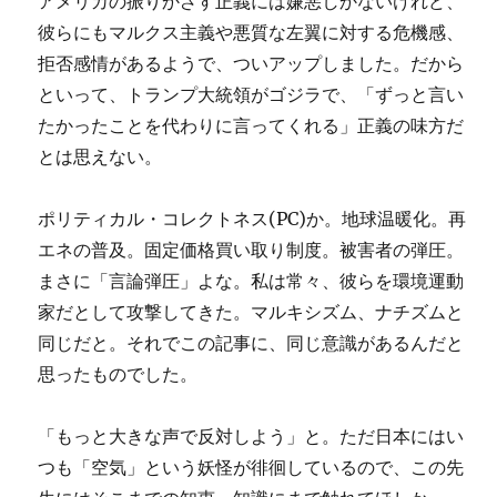
アメリカの振りかざす正義には嫌悪しかないけれど、
彼らにもマルクス主義や悪質な左翼に対する危機感、
拒否感情があるようで、ついアップしました。だから
といって、トランプ大統領がゴジラで、「ずっと言い
たかったことを代わりに言ってくれる」正義の味方だ
とは思えない。
ポリティカル・コレクトネス(PC)か。地球温暖化。再
エネの普及。固定価格買い取り制度。被害者の弾圧。
まさに「言論弾圧」よな。私は常々、彼らを環境運動
家だとして攻撃してきた。マルキシズム、ナチズムと
同じだと。それでこの記事に、同じ意識があるんだと
思ったものでした。
「もっと大きな声で反対しよう」と。ただ日本にはい
つも「空気」という妖怪が徘徊しているので、この先