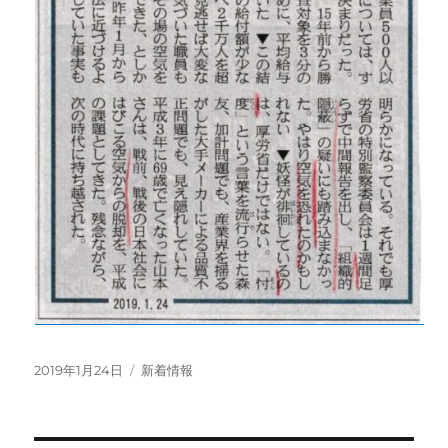
投
カ
2019年1月24日
新着情報
稿
テ
日:
ゴ
リ