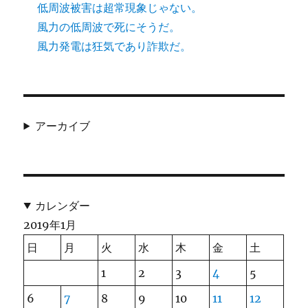
低周波被害は超常現象じゃない。
風力の低周波で死にそうだ。
風力発電は狂気であり詐欺だ。
アーカイブ
カレンダー
2019年1月
日
月
火
水
木
金
土
1
2
3
4
5
6
7
8
9
10
11
12