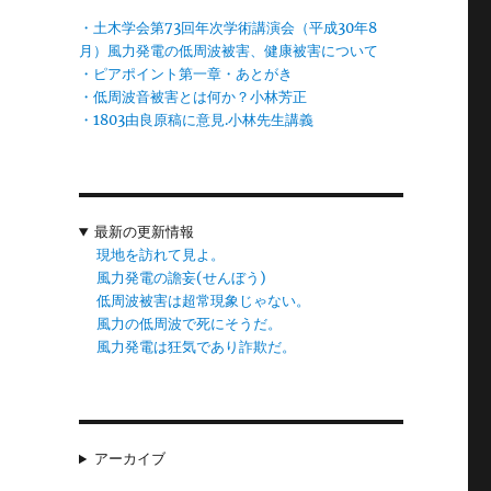
・土木学会第73回年次学術講演会（平成30年8
外
月）風力発電の低周波被害、健康被害について
・ピアポイント第一章・あとがき
・低周波音被害とは何か？小林芳正
・1803由良原稿に意見.小林先生講義
最新の更新情報
現地を訪れて見よ。
風力発電の譫妄(せんぼう)
低周波被害は超常現象じゃない。
風力の低周波で死にそうだ。
風力発電は狂気であり詐欺だ。
球
い
アーカイブ