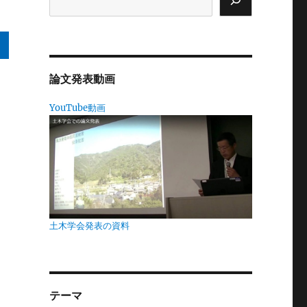
論文発表動画
YouTube動画
場
土木学会発表の資料
ど
テーマ