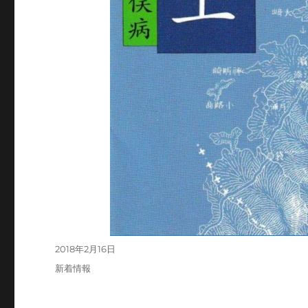
投
2018年2月16日
稿
カ
新着情報
日:
テ
ゴ