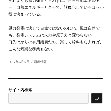
それよりも風力発電と言わずに、再生可能エネルギ
ー、自然エネルギーと言って、誤魔化しているほうが
得に決まっている。
風力発電は決して自然ではないのにね。風は自然で
も、発電システムは火力や原子力と変わらない。
口先ばかりの御用議員たち。楽して給料もらえれば、
こんな気楽な稼業もない。
投
カ
2017年6月4日
新着情報
稿
テ
日:
ゴ
リ
ー
サイト内検索