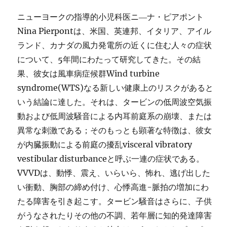
ニューヨークの指導的小児科医ニ―ナ・ピアポント
Nina Pierpontは、米国、英連邦、イタリア、アイル
ランド、カナダの風力発電所の近くに住む人々の症状
について、5年間にわたって研究してきた。その結
果、彼女は風車病症候群Wind turbine
syndrome(WTS)なる新しい健康上のリスクがあると
いう結論に達した。それは、タービンの低周波空気振
動および低周波騒音による内耳前庭系の崩壊、または
異常な刺激である；そのもっとも顕著な特徴は、彼女
が内臓振動による前庭の擾乱visceral vibratory
vestibular disturbanceと呼ぶ一連の症状である。
VVVDは、動悸、震え、いらいら、怖れ、逃げ出した
い衝動、胸部の締め付け、心悸高進-脈拍の増加にわ
たる障害を引き起こす。タービン騒音はさらに、子供
がうなされたりその他の不調、若年層に知的発達障害