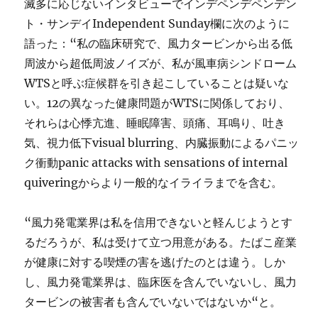
滅多に応じないインタビューでインデペンデペンデン
ト・サンデイIndependent Sunday欄に次のように
語った：“私の臨床研究で、風力タービンから出る低
周波から超低周波ノイズが、私が風車病シンドローム
WTSと呼ぶ症候群を引き起こしていることは疑いな
い。12の異なった健康問題がWTSに関係しており、
それらは心悸亢進、睡眠障害、頭痛、耳鳴り、吐き
気、視力低下visual blurring、内臓振動によるパニッ
ク衝動panic attacks with sensations of internal
quiveringからより一般的なイライラまでを含む。
“風力発電業界は私を信用できないと軽んじようとす
るだろうが、私は受けて立つ用意がある。たばこ産業
が健康に対する喫煙の害を逃げたのとは違う。しか
し、風力発電業界は、臨床医を含んでいないし、風力
タービンの被害者も含んでいないではないか“と。