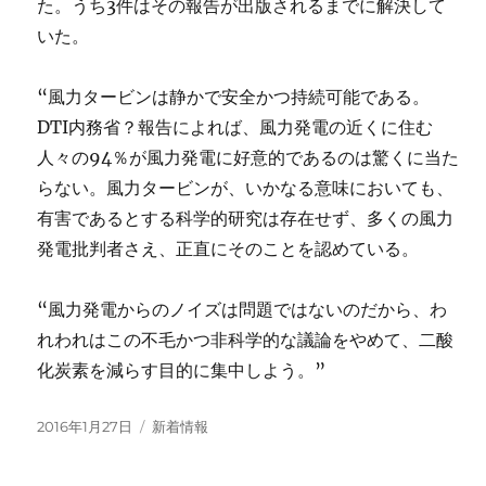
た。うち3件はその報告が出版されるまでに解決して
いた。
“風力タービンは静かで安全かつ持続可能である。
DTI内務省？報告によれば、風力発電の近くに住む
人々の94％が風力発電に好意的であるのは驚くに当た
らない。風力タービンが、いかなる意味においても、
有害であるとする科学的研究は存在せず、多くの風力
発電批判者さえ、正直にそのことを認めている。
“風力発電からのノイズは問題ではないのだから、わ
れわれはこの不毛かつ非科学的な議論をやめて、二酸
化炭素を減らす目的に集中しよう。”
投
カ
2016年1月27日
新着情報
稿
テ
日:
ゴ