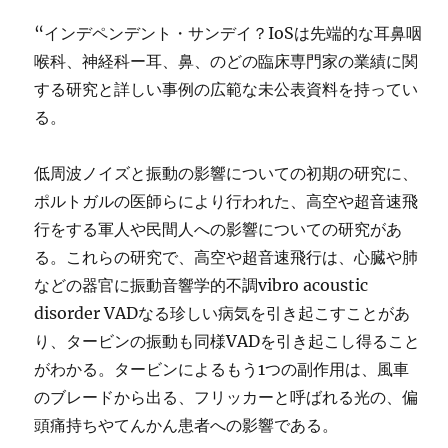
“インデペンデント・サンデイ？IoSは先端的な耳鼻咽
喉科、神経科ー耳、鼻、のどの臨床専門家の業績に関
する研究と詳しい事例の広範な未公表資料を持ってい
る。
低周波ノイズと振動の影響についての初期の研究に、
ポルトガルの医師らにより行われた、高空や超音速飛
行をする軍人や民間人への影響についての研究があ
る。これらの研究で、高空や超音速飛行は、心臓や肺
などの器官に振動音響学的不調vibro acoustic
disorder VADなる珍しい病気を引き起こすことがあ
り、タービンの振動も同様VADを引き起こし得ること
がわかる。タービンによるもう1つの副作用は、風車
のブレードから出る、フリッカーと呼ばれる光の、偏
頭痛持ちやてんかん患者への影響である。