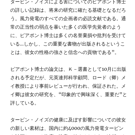
タービン・ノイズによる害についてのピアポント博士
の詳しい記録は、将来の研究に確たる基礎となるだろ
う。風力発電のすべての企画者の必読文献である。通
常の正当性の弱点を暴いた多くの医学先覚者のよう
に、ピアポント博士は多くの名誉棄損や批判を受けて
いる…しかし、この重要な書物が出版されるというこ
とは、彼女の性格の強さと信念への貢物である”。
ピアポント博士の論文は、Ｋ－選書として10月に出版
される予定だが、元英連邦科学顧問、ロード（卿）メ
イ教授により事前レビューが行われ、保証された。メ
イ卿は彼女の研究を、“印象的で興味深く、重要だ”と
評している。
タービン・ノイズの健康に及ぼす影響についての彼女
の新しい素材は、国内に約4000の風力発電タービン