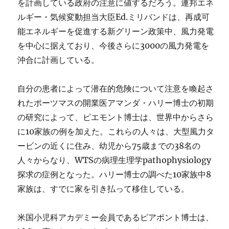
を計画している政府の注意に値するだろう。連邦エネ
ルギー・気候変動担当大臣Ed.ミリバンドは、再成可
能エネルギーを促進する新グリーン政策中、風力発電
を中心に据えており、今後さらに3000の風力発電を
沖合に計画している。
自分の患者によって潜在的危険について注意を喚起さ
れたポーツマスの開業医アマンダ・ハリー博士の初期
の研究によって、ピエモント博士は、世界中からさら
に10家族の例を加えた。これらの人々は、大型風力タ
ービンの近くに住み、幼児から75歳までの38名の
人々からなり、WTSの病理生理学pathophysiology
探求の症例となった。ハリー博士の調べた10家族中8
家族は、すでに家を引き払って移住している。
米国小児科アカデミー会員であるピアポント博士は、