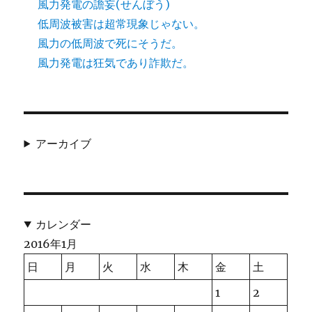
風力発電の譫妄(せんぼう)
低周波被害は超常現象じゃない。
風力の低周波で死にそうだ。
風力発電は狂気であり詐欺だ。
アーカイブ
カレンダー
2016年1月
日
月
火
水
木
金
土
1
2