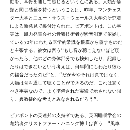
動を、耳骨を通して感じるという点にある。人類が魚
類と同じ感覚を持つということは、昨年、マンチェス
ター大学とニュー・サウス・ウェールス大学の研究者
による新発見で裏付けられた。ピアポントは、この事
実は、風力発電会社の音響技術者が騒音測定で依拠し
ている70年にわたる医学的常識を根底から覆すものだ
と主張する。彼女は言う“もし音が聴こえないほど弱
かったら、他のどの身体部分でも検知したり、記録し
たりはできないという考えは、何年間にもわたり彼ら
の福音だったのだ”と。“だが今やそれは真ではなく、
人類は骨を通して聴くことができるのだ。これは驚く
べき事実なので、よく準備された実験で示されない限
り、異教徒的な考えとみなされるだろう”。
ピアポントの英連邦の支持者である、英国睡眠学会の
創始者クリストファー・ハニング博士は言う：“風車