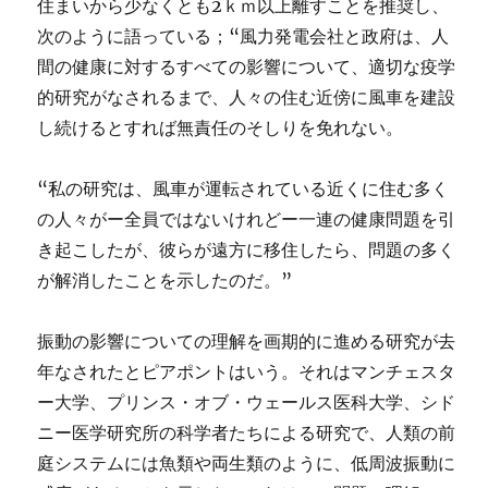
住まいから少なくとも2ｋｍ以上離すことを推奨し、
次のように語っている；“風力発電会社と政府は、人
間の健康に対するすべての影響について、適切な疫学
的研究がなされるまで、人々の住む近傍に風車を建設
し続けるとすれば無責任のそしりを免れない。
“私の研究は、風車が運転されている近くに住む多く
の人々がー全員ではないけれどー一連の健康問題を引
き起こしたが、彼らが遠方に移住したら、問題の多く
が解消したことを示したのだ。”
振動の影響についての理解を画期的に進める研究が去
年なされたとピアポントはいう。それはマンチェスタ
ー大学、プリンス・オブ・ウェールス医科大学、シド
ニー医学研究所の科学者たちによる研究で、人類の前
庭システムには魚類や両生類のように、低周波振動に