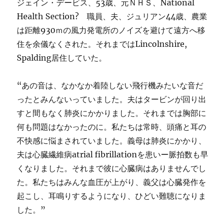
ジェイン・デービス、53歳、元ＮＨＳ、National
Health Section? 職員、夫、ジュリアン44歳、農業
は距離930ｍの風力発電所のノイズを避けて遠方へ移
住を余儀なくされた。それまではLincolnshire,
Spalding居住していた。
“あの音は、なかなか着陸しない飛行機みたいな音だ
ったとみんないっていました。夫はタービンが回り出
すと間もなく肺炎にかかりました。それまでは胸部に
何も問題はなかったのに。私たちは常時、頭痛と耳の
不快感に悩まされていました。義母は肺炎にかかり、
夫は心臓繊維病atrial fibrillationを患いー脈拍数も早
くなりました。それまで彼に心臓病はありませんでし
た。私たちはみんな血圧が上がり、義父は心臓発作を
起こし、耳鳴りするようになり、ひどい難聴になりま
した。”