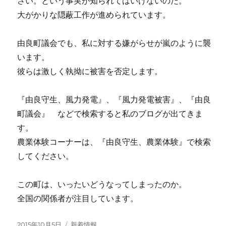
さい。という事実が知られてはいけないのだ。
大がかりな隠蔽工作が進められています。
由良町議会でも、私に対する嫌がらせが嵐のように襲
います。
彼らは激しく執拗に被害を否定します。
『由良守生、風力発電』、『風力発電被害』、『由良
町議会』 などで検索すると私のブログが出てきま
す。
農業体験コーナーは、『由良守生、農業体験』で検索
してください。
この町は、いったいどうなってしまったのか。
全国の関係者が注目しています。
投
カ
2015年10月5日
新着情報