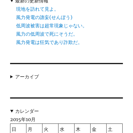
最新の更新情報
現地を訪れて見よ。
風力発電の譫妄(せんぼう)
低周波被害は超常現象じゃない。
風力の低周波で死にそうだ。
風力発電は狂気であり詐欺だ。
アーカイブ
カレンダー
2015年10月
日
月
火
水
木
金
土