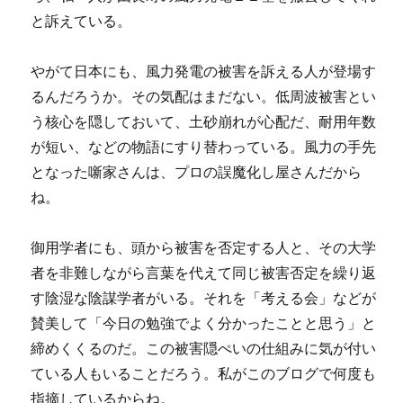
と訴えている。
やがて日本にも、風力発電の被害を訴える人が登場す
るんだろうか。その気配はまだない。低周波被害とい
う核心を隠しておいて、土砂崩れが心配だ、耐用年数
が短い、などの物語にすり替わっている。風力の手先
となった噺家さんは、プロの誤魔化し屋さんだから
ね。
御用学者にも、頭から被害を否定する人と、その大学
者を非難しながら言葉を代えて同じ被害否定を繰り返
す陰湿な陰謀学者がいる。それを「考える会」などが
賛美して「今日の勉強でよく分かったことと思う」と
締めくくるのだ。この被害隠ぺいの仕組みに気が付い
ている人もいることだろう。私がこのブログで何度も
指摘しているからね。