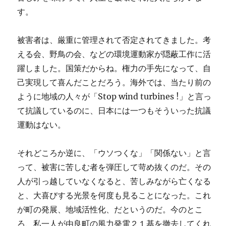
す。
被害者は、厳重に管理されて否定されてきました。考
える会、野鳥の会、などの環境運動家が隠蔽工作に活
躍しました。国策だからね。権力の手先になって、自
己実現して喜んだことだろう。海外では、当たり前の
ように地域の人々が「Stop wind turbines !」と言っ
て抗議しているのに、日本には一つもそういった抗議
運動はない。
それどころか逆に、「ウソつくな」「関係ない」と言
って、被害に苦しむ者を弾圧して苛め抜くのだ。その
人が引っ越していなくなると、苦しみながら亡くなる
と、大喜びする光景を何度も見ることになった。これ
が町の発展、地域活性化、だというのだ。今のとこ
ろ、私一人が由良町の風力発電２１基を撤去してくれ