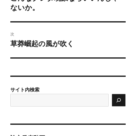
の
ないか。
ナ
投
ビ
稿:
ゲ
次
草莽崛起の風が吹く
次
ー
の
シ
投
稿:
ョ
ン
サイト内検索