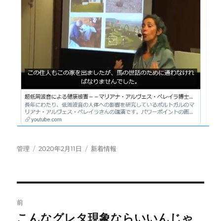
投
投
カ
管理
2020年2月11日
新着情報
稿
稿
テ
者
日:
ゴ
リ
ー
投
前
稿
こんなグレタ現象ならいいんじゃ
前