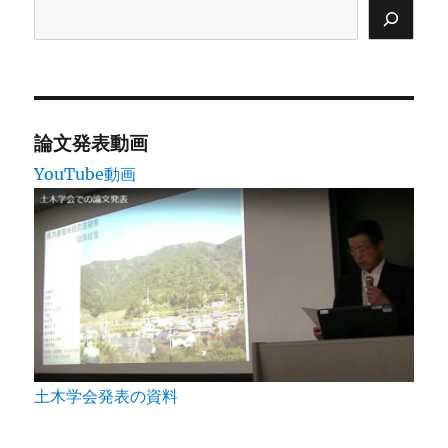
ペ
ー
ジ
送
論文発表動画
YouTube動画
り
土木学会発表の資料