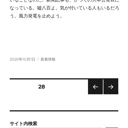
なっている。嘘八百よ。気が付いている人もいるだろ
う。風力発電を止めよう。
投
カ
2020年10月1日
新着情報
稿
テ
日:
ゴ
リ
ー
投
固定ページ
28
前の
次の
稿
ペー
ペー
ジ
ジ
の
サイト内検索