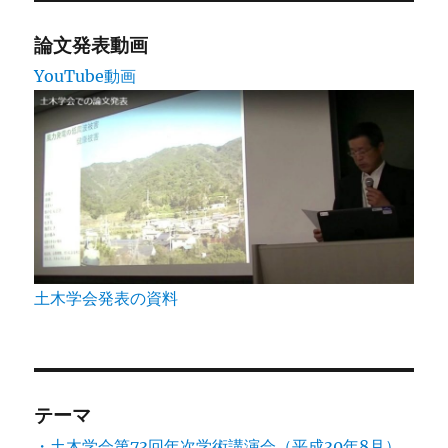
ジ
送
論文発表動画
YouTube動画
り
土木学会発表の資料
テーマ
・土木学会第73回年次学術講演会（平成30年8月）