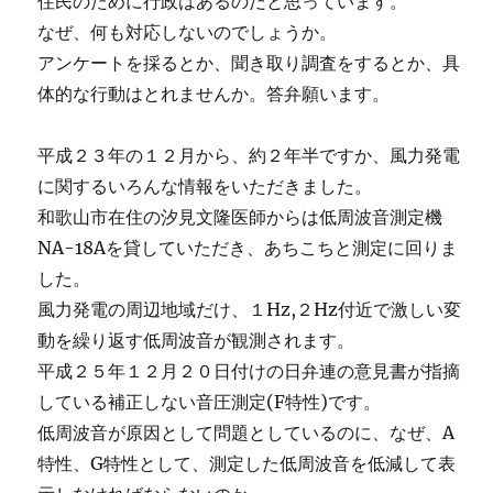
住民のために行政はあるのだと思っています。
なぜ、何も対応しないのでしょうか。
アンケートを採るとか、聞き取り調査をするとか、具
体的な行動はとれませんか。答弁願います。
平成２３年の１２月から、約２年半ですか、風力発電
に関するいろんな情報をいただきました。
和歌山市在住の汐見文隆医師からは低周波音測定機
NA-18Aを貸していただき、あちこちと測定に回りま
した。
風力発電の周辺地域だけ、１Hz,２Hz付近で激しい変
動を繰り返す低周波音が観測されます。
平成２５年１２月２０日付けの日弁連の意見書が指摘
している補正しない音圧測定(F特性)です。
低周波音が原因として問題としているのに、なぜ、A
特性、G特性として、測定した低周波音を低減して表