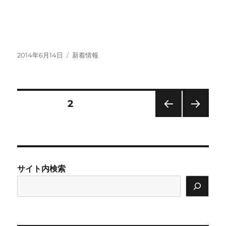
投
カ
2014年6月14日
新着情報
稿
テ
日:
ゴ
リ
ー
投
固定ページ
2
前の
次の
稿
ペー
ペー
ジ
ジ
の
サイト内検索
ペ
ー