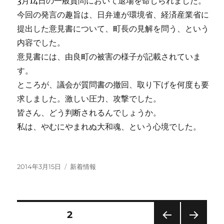
3月14日の一般質問において退場を命じられました。
今回の発言の趣旨は、日弁連が環境省、
経済産業省に
提出した意見書について、町長の見解を問う、
という
内容でした。
意見書には、由良町の被害の様子が記載されていま
す。
ところが、議会が質問書の撤回、取り下げを何度も要
求しました。
激しい圧力、攻撃でした。
皆さん、どう判断されるんでしょうか。
私は、やむにやまれぬ大和魂、という心境でした。
投
カ
2014年3月15日
新着情報
稿
テ
日:
ゴ
リ
ー
投
固定ページ
2