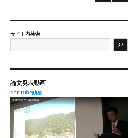
前の
次の
稿
ペー
ペー
ジ
ジ
の
サイト内検索
ペ
ー
ジ
送
論文発表動画
YouTube動画
り