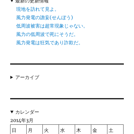
最新の更新情報
現地を訪れて見よ。
風力発電の譫妄(せんぼう)
低周波被害は超常現象じゃない。
風力の低周波で死にそうだ。
風力発電は狂気であり詐欺だ。
アーカイブ
カレンダー
2014年3月
日
月
火
水
木
金
土