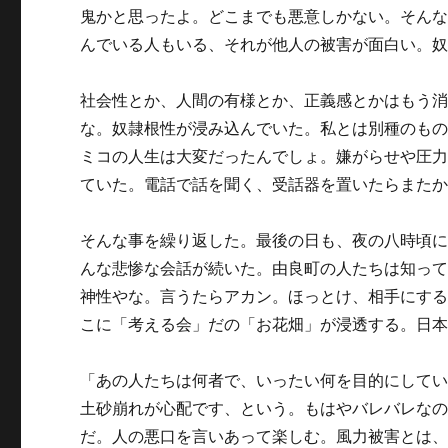
鬼かと思ったよ。どこまでも悪意しかない。そん
んでいる人もいる、それが他人の被害が面白い。
社会性とか、人間の有様とか、正義感とかはもう
な。奴隷根性が浸み込んでいた。私とは別種のも
ミコの人生は大変だったんでしょ。嫌がらせや圧
ていた。電話で話を聞く、受話器を置いたらまた
そんな事を繰り返した。最後の日も、夜の八時頃に
んな悲惨な会話が続いた。由良町の人たちは知っ
神性やな。言うたらアカン。ほっとけ、相手にす
こに「考える会」だの「お花畑」が浸透する。日
「あの人たちは何者で、いったい何を目的にして
土砂崩れが心配です、という。もはやバレバレな
だ。人の悪口を言いあって楽しむ。風力被害とは