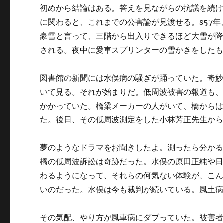
初めから結論はある。答えを見ながらの抗議を続
に関わると、これまでの公害論が見渡せる。s57
豪雪と言って、三階から出入りできるほど大雪が降
される。夜中に愛車スプリンターの雪かきをした
図書館の新聞には水俣病の騒ぎが踊っていた。奇
いて見る。それが始まりだ。低周波被害の報道も
かかっていた。橋梁メーカーの人がいて、橋から
た。後日、その低周波測定をした小林芳正先生か
夢のようなドラマをお聞きしたよ。測ったら分か
橋の低周波訴訟は奇跡だった。水俣の原田正純や
わるようになって、それらの何気ない体験が、こ
いのだった。水俣は今も裁判が続いている。風土
その気配、やり方が風車病にダブっていた。被害