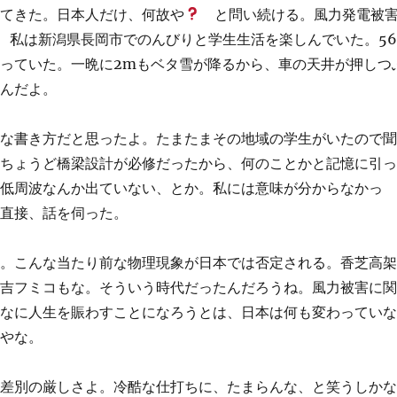
けてきた。日本人だけ、何故や
と問い続ける。風力発電被
年、私は新潟県長岡市でのんびりと学生生活を楽しんでいた。5
っていた。一晩に2mもベタ雪が降るから、車の天井が押しつ
もんだよ。
妙な書き方だと思ったよ。たまたまその地域の学生がいたので
、ちょうど橋梁設計が必修だったから、何のことかと記憶に引
は低周波なんか出ていない、とか。私には意味が分からなかっ
ら直接、話を伺った。
る。こんな当たり前な物理現象が日本では否定される。香芝高
日吉フミコもな。そういう時代だったんだろうね。風力被害に
んなに人生を賑わすことになろうとは、日本は何も変わってい
病やな。
者差別の厳しさよ。冷酷な仕打ちに、たまらんな、と笑うしか