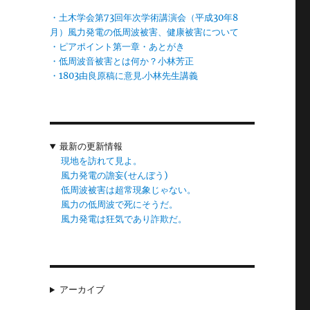
き
・土木学会第73回年次学術講演会（平成30年8
人
月）風力発電の低周波被害、健康被害について
・ピアポイント第一章・あとがき
・低周波音被害とは何か？小林芳正
・1803由良原稿に意見.小林先生講義
て
日
最新の更新情報
現地を訪れて見よ。
風力発電の譫妄(せんぼう)
に
低周波被害は超常現象じゃない。
今
風力の低周波で死にそうだ。
風力発電は狂気であり詐欺だ。
アーカイブ
は