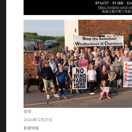
投
管理
稿
投
2024年12月27日
者
稿
カ
新着情報
日: