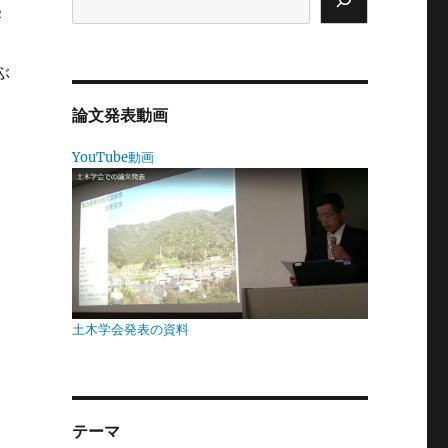
害
6
ぶ
論文発表動画
聞
YouTube動画
っ
架
関
土木学会発表の資料
な
テーマ
な