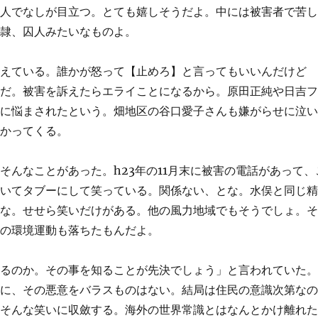
な人でなしが目立つ。とても嬉しそうだよ。中には被害者で苦
奴隷、囚人みたいなものよ。
消えている。誰かが怒って【止めろ】と言ってもいいんだけど
のだ。被害を訴えたらエライことになるから。原田正純や日吉
力に悩まされたという。畑地区の谷口愛子さんも嫌がらせに泣
かかってくる。
そんなことがあった。h23年の11月末に被害の電話があって、
ていてタブーにして笑っている。関係ない、とな。水俣と同じ
るな。せせら笑いだけがある。他の風力地域でもそうでしょ。
本の環境運動も落ちたもんだよ。
いるのか。その事を知ることが先決でしょう」と言われていた
のに、その悪意をバラスものはない。結局は住民の意識次第な
、そんな笑いに収斂する。海外の世界常識とはなんとかけ離れ