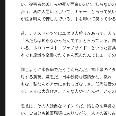
い。被害者の苦しみや死が面白いのだ。知らない
合う。あの人悪いらしいで、キャー、と言って笑
が泣き叫んで苦しんでいる。手を叩いて笑ってや
昔、ナチスドイツではユダヤ人狩りがあって、人
「私たちは知らなかったんです」と言っている。
いる。ホロコースト、ジェノサイド、といった言
本でも原爆や空襲でたくさん死んだんでしょ。そ
同じように水俣病でたくさん死んだ。富山県のイ
対する蔑視、嫌悪だ。日本独特な感情かな。穢れ
もな、私なんかアホにされっぱなしさ。低周波音
る。人々は大喜びさ。こんな人やったんや、とそ
悪意は、その人独自なマインドだ。憎しみを爆発
い。ご自分も被害環境にありながら、人々の苦し