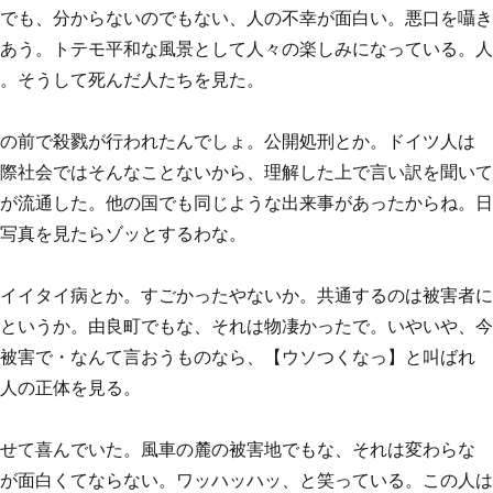
のでも、分からないのでもない、人の不幸が面白い。悪口を囁
いあう。トテモ平和な風景として人々の楽しみになっている。
る。そうして死んだ人たちを見た。
々の前で殺戮が行われたんでしょ。公開処刑とか。ドイツ人は
国際社会ではそんなことないから、理解した上で言い訳を聞い
葉が流通した。他の国でも同じような出来事があったからね。
の写真を見たらゾッとするわな。
タイイタイ病とか。すごかったやないか。共通するのは被害者
、というか。由良町でもな、それは物凄かったで。いやいや、
の被害で・なんて言おうものなら、【ウソつくなっ】と叫ばれ
の人の正体を見る。
させて喜んでいた。風車の麓の被害地でもな、それは変わらな
みが面白くてならない。ワッハッハッ、と笑っている。この人