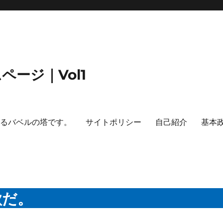
ージ｜Vol1
するバベルの塔です。
サイトポリシー
自己紹介
基本
欺だ。