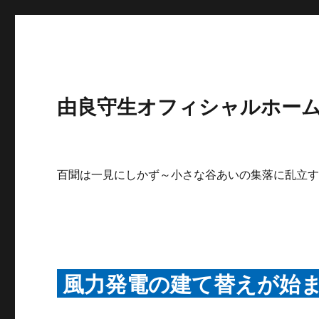
由良守生オフィシャルホームペ
百聞は一見にしかず～小さな谷あいの集落に乱立
風力発電の建て替えが始