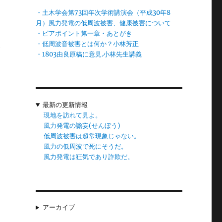
・土木学会第73回年次学術講演会（平成30年8
月）風力発電の低周波被害、健康被害について
・ピアポイント第一章・あとがき
た
・低周波音被害とは何か？小林芳正
が
・1803由良原稿に意見.小林先生講義
ま
最新の更新情報
現地を訪れて見よ。
風力発電の譫妄(せんぼう)
低周波被害は超常現象じゃない。
風力の低周波で死にそうだ。
風力発電は狂気であり詐欺だ。
アーカイブ