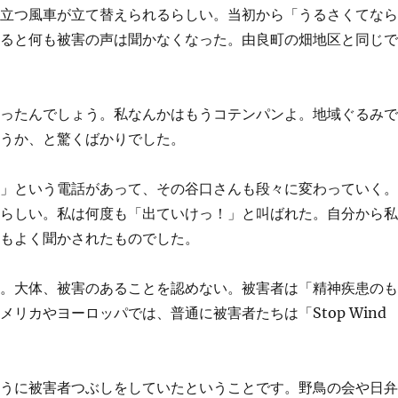
に立つ風車が立て替えられるらしい。当初から「うるさくてな
すると何も被害の声は聞かなくなった。由良町の畑地区と同じ
あったんでしょう。私なんかはもうコテンパンよ。地域ぐるみ
ろうか、と驚くばかりでした。
な」という電話があって、その谷口さんも段々に変わっていく
たらしい。私は何度も「出ていけっ！」と叫ばれた。自分から
らもよく聞かされたものでした。
ん。大体、被害のあることを認めない。被害者は「精神疾患の
リカやヨーロッパでは、普通に被害者たちは「Stop Wind
ように被害者つぶしをしていたということです。野鳥の会や日