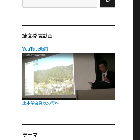
ら
で
論文発表動画
で
YouTube動画
。
私
も
土木学会発表の資料
テーマ
弁