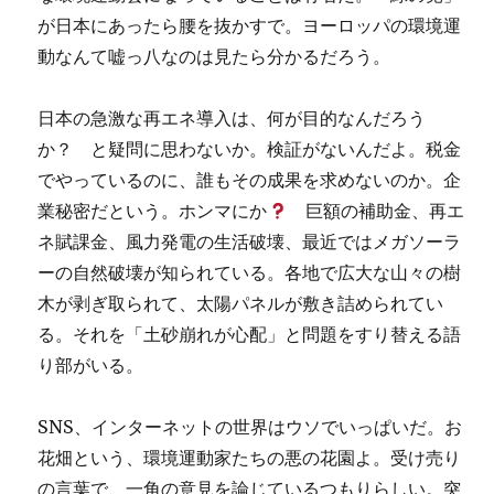
が日本にあったら腰を抜かすで。ヨーロッパの環境運
動なんて嘘っ八なのは見たら分かるだろう。
日本の急激な再エネ導入は、何が目的なんだろう
か？ と疑問に思わないか。検証がないんだよ。税金
でやっているのに、誰もその成果を求めないのか。企
業秘密だという。ホンマにか
巨額の補助金、再エ
ネ賦課金、風力発電の生活破壊、最近ではメガソーラ
ーの自然破壊が知られている。各地で広大な山々の樹
木が剥ぎ取られて、太陽パネルが敷き詰められてい
る。それを「土砂崩れが心配」と問題をすり替える語
り部がいる。
SNS、インターネットの世界はウソでいっぱいだ。お
花畑という、環境運動家たちの悪の花園よ。受け売り
の言葉で、一角の意見を論じているつもりらしい。突