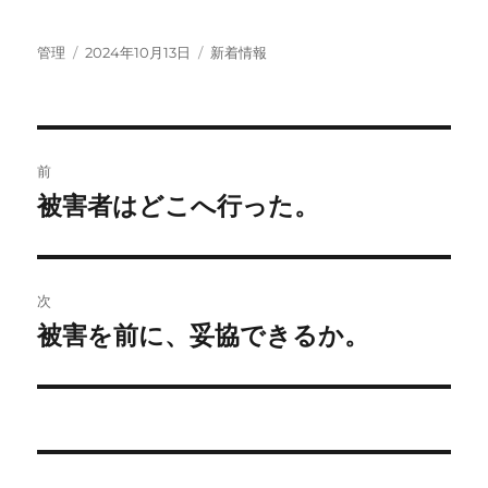
投
投
カ
管理
2024年10月13日
新着情報
稿
稿
テ
者
日:
ゴ
リ
ー
投
前
稿
被害者はどこへ行った。
前
の
ナ
投
ビ
稿:
次
ゲ
被害を前に、妥協できるか。
次
の
ー
投
シ
稿:
ョ