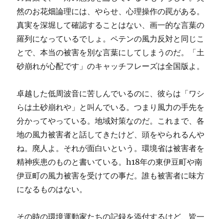
然のお花畑論理には、やらせ、心理操作の罠がある。
真実を深堀して確認することはない、画一的な言葉の
羅列になっているでしょ。ペテンの風力反対と同じこ
とで、本当の被害を別な言葉にしてしまうのだ。「土
砂崩れが心配です」のキャッチフレーズは全国版よ。
卓越した低周波音に苦しんでいるのに、彼らは「ワシ
らは土砂崩れや」と叫んでいる。つまり風力の手先を
分かってやっている。地域対策なのだ。これまで、各
地の風力被害者と話してきたけど、頭をやられるんや
ね。廃人よ。それが面白いという。環境省は被害者を
精神疾患のものと書いている。h18年の東伊豆町や南
伊豆町の風力被害を受けての事だ。誰も被害者に味方
になるものはない。
その時の環境運動家たちの記録を添付するけど、皆一