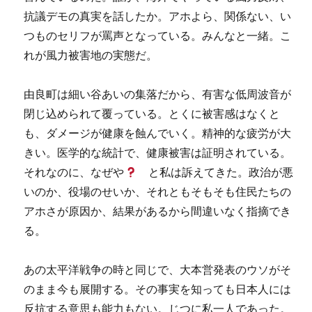
抗議デモの真実を話したか。アホよら、関係ない、い
つものセリフが罵声となっている。みんなと一緒。こ
れが風力被害地の実態だ。
由良町は細い谷あいの集落だから、有害な低周波音が
閉じ込められて覆っている。とくに被害感はなくと
も、ダメージが健康を蝕んでいく。精神的な疲労が大
きい。医学的な統計で、健康被害は証明されている。
それなのに、なぜや
と私は訴えてきた。政治が悪
いのか、役場のせいか、それともそもそも住民たちの
アホさが原因か、結果があるから間違いなく指摘でき
る。
あの太平洋戦争の時と同じで、大本営発表のウソがそ
のまま今も展開する。その事実を知っても日本人には
反抗する意思も能力もない。じつに私一人であった。