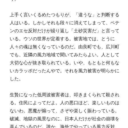
上手く言いくるめたつもりが、「違うな」と判断する
人はいる。しかしそれも段々に消えてしまって、ペテ
ンのエセ反対だけが繰り返し「土砂災害だ」と言って
いる。ウソの世界が定着する。被害地では、とうに
人々の魂は無くなっているのだ。由良町でも、広川町
でも、近隣の風力地域で聞いてみたらよい。人として
大切な心が抜き取られている。いや、もともと何もな
いカラッポだったんやで。それを風力被害が明らかに
した。
生贄になった低周波被害者は、叩きまくられて殺され
る。住民によってだよ。人の悪口ほど、楽しいものは
ないわ。悪魔が煽って、さぞや楽しく賑わっている。
破滅、地獄の風景なのに、日本人だけが社会の崩壊を
喜んでいるのだ。誰か、海外でやっている風力反対、