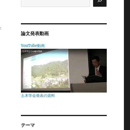
の
軒
論文発表動画
YouTube動画
土木学会発表の資料
げ
テーマ
口