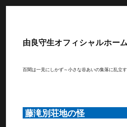
由良守生オフィシャルホームペ
百聞は一見にしかず～小さな谷あいの集落に乱立
藤滝別荘地の怪