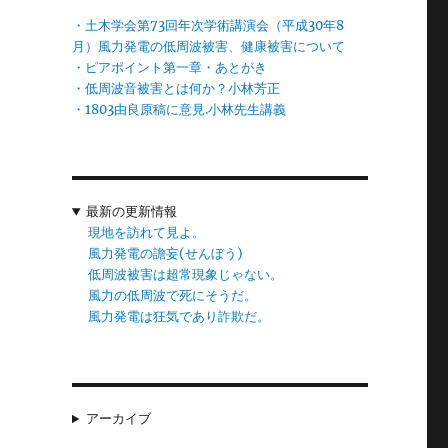
・土木学会第73回年次学術講演会（平成30年8
月）風力発電の低周波被害、健康被害について
・ピアポイント第一章・あとがき
・低周波音被害とは何か？小林芳正
・1803由良原稿に意見.小林先生講義
し
最新の更新情報
現地を訪れて見よ。
風力発電の譫妄(せんぼう)
。
低周波被害は超常現象じゃない。
風力の低周波で死にそうだ。
風力発電は狂気であり詐欺だ。
畑
アーカイブ