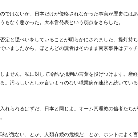
たのではないか。日本だけが侵略されなかった事実が歴史には
ようもなく悪かった。大本営発表という弱点をさらした。
の否定と隠ぺいをしていることが明らかにされました。提灯持
んでいましたから、ほとんどの読者はそのまま南京事件はデッ
道しません。私に対して冷酷な批判の言葉を投げつけます。産
する。汚らしいとしか言いようのない職業病が連綿と続いてい
け入れられるはずだ。日本と同じよ。オーム真理教の信者たち
た。
地球が危ない、とか、人類存続の危機だ、とか、ホントによく