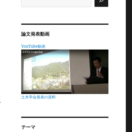
ュ
刷
論文発表動画
。
YouTube動画
た
兵
土木学会発表の資料
ど
テーマ
な