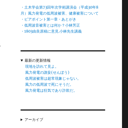
・土木学会第73回年次学術講演会（平成30年8
月）風力発電の低周波被害、健康被害について
・ピアポイント第一章・あとがき
・低周波音被害とは何か？小林芳正
。
・1803由良原稿に意見.小林先生講義
ス
最新の更新情報
現地を訪れて見よ。
方
風力発電の譫妄(せんぼう)
低周波被害は超常現象じゃない。
風力の低周波で死にそうだ。
風力発電は狂気であり詐欺だ。
た
に
アーカイブ