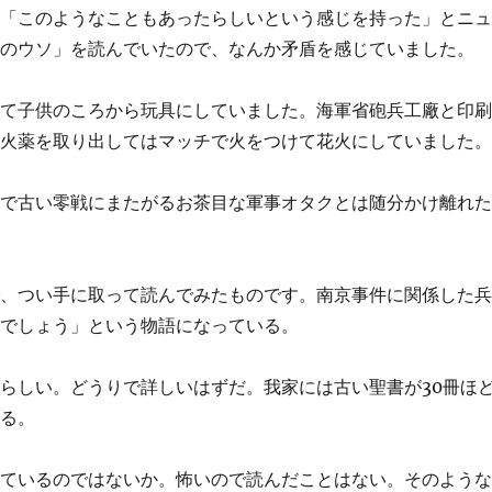
、「このようなこともあったらしいという感じを持った」とニ
件のウソ」を読んでいたので、なんか矛盾を感じていました。
って子供のころから玩具にしていました。海軍省砲兵工廠と印
な火薬を取り出してはマッチで火をつけて花火にしていました
んで古い零戦にまたがるお茶目な軍事オタクとは随分かけ離れ
で、つい手に取って読んでみたものです。南京事件に関係した
たでしょう」という物語になっている。
らしい。どうりで詳しいはずだ。我家には古い聖書が30冊ほ
ある。
っているのではないか。怖いので読んだことはない。そのよう