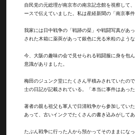
自民党の元総理が南京市の南京記念館を視察して
ースで伝えていました。私は産経新聞の「南京事
我家には日中戦争の「戦跡の栞」や戦闘写真があ
された木箱に薬莢があって銀色に光る米粒のよう
今、大阪の趣味の会で見せられる戦闘服に身を包
意識がありました。
梅田のジュンク堂にたくさん平積みされていたの
士の日記が記載されている。「本当に事件はあっ
著者の親も祖父も軍人で日清戦争から参加していた
あって、古いインクでたくさんの書き込みがして
たぶん戦争に行った人から預かってそのままにな