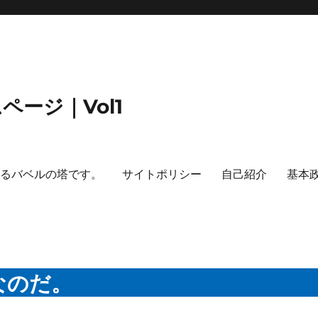
ージ｜Vol1
するバベルの塔です。
サイトポリシー
自己紹介
基本
なのだ。