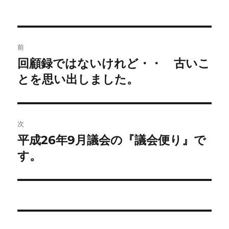
稿
稿
テ
者
日:
ゴ
リ
ー
投
前
稿
回顧録ではないけれど・・ 古いこ
前
の
とを思い出しました。
ナ
投
ビ
稿:
ゲ
次
平成26年9月議会の『議会便り』で
次
ー
の
す。
シ
投
稿:
ョ
ン