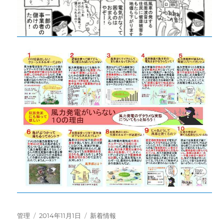
投
投
カ
管理
2014年11月1日
新着情報