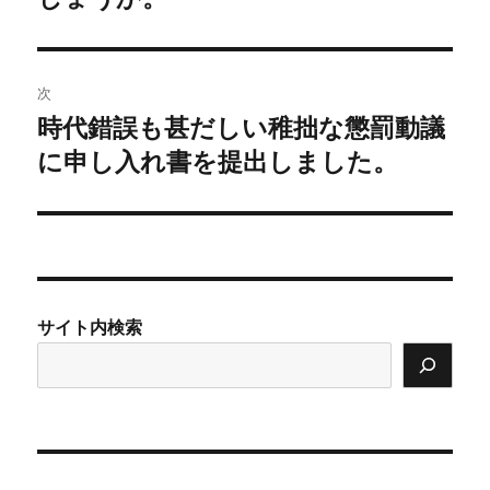
ゲ
ー
次
シ
時代錯誤も甚だしい稚拙な懲罰動議
次
ョ
の
に申し入れ書を提出しました。
投
ン
稿:
サイト内検索