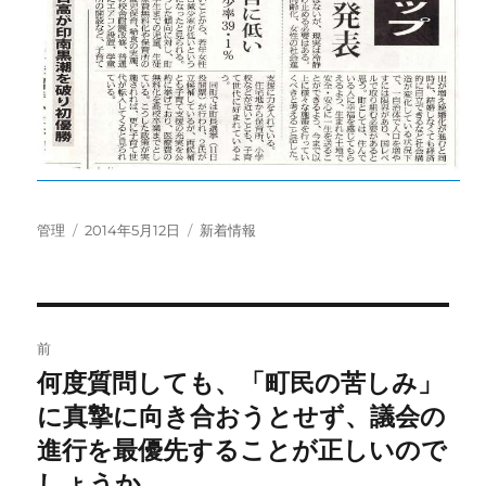
投
投
カ
管理
2014年5月12日
新着情報
稿
稿
テ
者
日:
ゴ
リ
ー
投
前
稿
何度質問しても、「町民の苦しみ」
前
の
に真摯に向き合おうとせず、議会の
ナ
投
進行を最優先することが正しいので
ビ
稿:
しょうか。