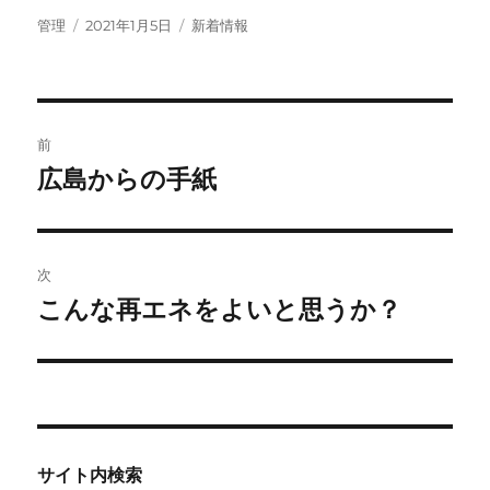
投
投
カ
管理
2021年1月5日
新着情報
稿
稿
テ
者
日:
ゴ
リ
ー
投
前
稿
広島からの手紙
前
の
ナ
投
ビ
稿:
次
ゲ
こんな再エネをよいと思うか？
次
の
ー
投
シ
稿:
ョ
サイト内検索