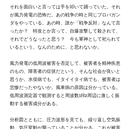
それを面白いと言っては手を叩いて踊っていた。それ
が風力発電の恐怖だ。あの戦争の時と同じプロパガン
ダをやっている。あの時、誰か「戦争反対」なんて言
ったか？ 特攻とか言って、自爆攻撃して殺されて、
それでどうなったと思う？ 今も軍神として祀られて
いるという。なんのために、と思わないか。
風力発電の低周波被害を否定して、被害者を精神疾患
のもの、障害者の症状だという、そんな社会が良いと
思うか。水俣病でも、イタイイタイ病でも、被害者は
悲惨だったやないか。風車病の原因は分かっている。
低周波測定器で観測すると周波数1Hz周辺に激しく振
動する被害成分がある。
分析図とともに、圧力波形を見ても、繰り返し空気振
動、気圧変動が襲っていることが分かる。これが被害