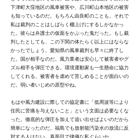
下津町大窪地区の風車被害や、広川町山本地区の被害
も知っているのだ。もちろん由良町のことも。それで
私は裁判のことはしばらく棚上げにするしかなかっ
た。彼らは弁護士の仮面をかぶった鬼だった。もし裁
判したとしても、この下関の体たらく以上にはならな
かったでしょう。愛知県の風車裁判も早々に終了し
た。国が相手なのだ。風力業者は安心して被害者やグ
ズル相手を弾圧できる。環境運動家も一生懸命に協力
してくれる。被害者を虐めて苦しめることが面白いの
だ。弱い者いじめの原型やね。
もはや風力建設に際しての協定書に「低周波等により
住民に苦痛を与えないこと」という文面は必要なくな
った。徹底的な弾圧を加えて追い出せばよいのだから
簡単になったのだ。福島でも放射能汚染水の放流に反
対する人はない。真面目で律儀な私ぐらいか。