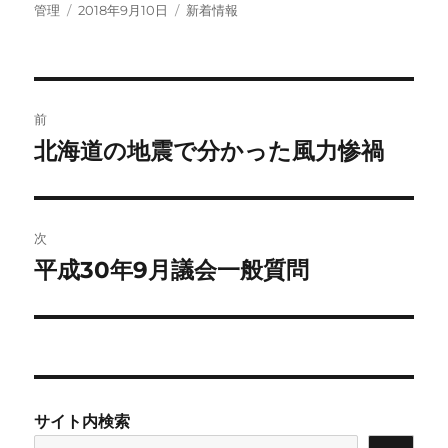
投
投
カ
管理
2018年9月10日
新着情報
稿
稿
テ
者
日:
ゴ
リ
ー
投
前
稿
北海道の地震で分かった風力惨禍
前
の
ナ
投
ビ
稿:
次
ゲ
平成30年9月議会一般質問
次
の
ー
投
シ
稿:
ョ
サイト内検索
ン