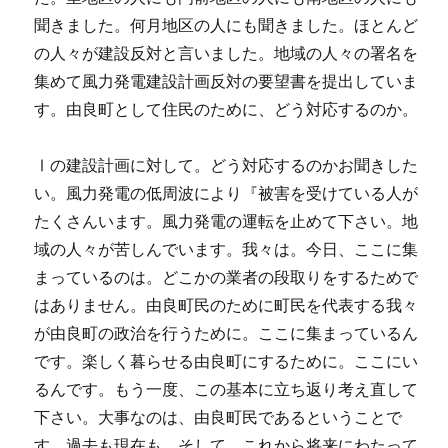
聞きました。何月地区の人にも聞きました。ほとんど
の人々が建設反対と言いました。地域の人々の署名を
集めて風力発電建設計画反対の要望書を提出していま
す。由良町として住民のために、どう対応するのか。
Ⅰの建設計画に対して。どう対応するのかお聞きした
い。風力発電の低周波により『被害を受けている人が
たくさんいます。風力発電の運転を止めて下さい。地
域の人々が苦しんでいます。我々は。今日、ここに集
まっているのは。どこかの業者の段取りをするためで
はありません。由良町民のために町民を代表する我々
が由良町の政治を行うために。ここに集まっているん
です。楽しく暮らせる由良町にするために。ここにい
るんです。もう一度、この基本に立ち返り考え直して
下さい。大事なのは、由良町民であるということで
す。過去も現在も。そして。これから将来にわたって