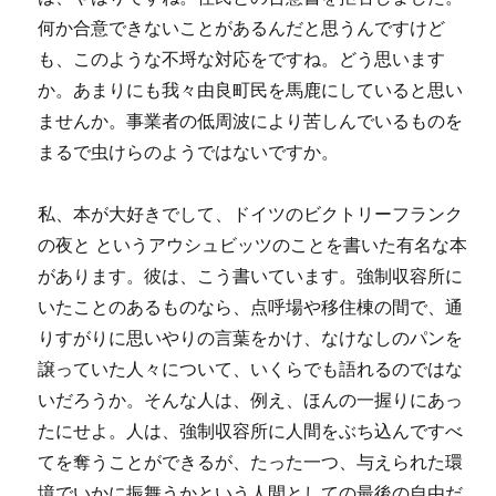
何か合意できないことがあるんだと思うんですけど
も、このような不埒な対応をですね。どう思います
か。あまりにも我々由良町民を馬鹿にしていると思い
ませんか。事業者の低周波により苦しんでいるものを
まるで虫けらのようではないですか。
私、本が大好きでして、ドイツのビクトリーフランク
の夜と というアウシュビッツのことを書いた有名な本
があります。彼は、こう書いています。強制収容所に
いたことのあるものなら、点呼場や移住棟の間で、通
りすがりに思いやりの言葉をかけ、なけなしのパンを
譲っていた人々について、いくらでも語れるのではな
いだろうか。そんな人は、例え、ほんの一握りにあっ
たにせよ。人は、強制収容所に人間をぶち込んですべ
てを奪うことができるが、たった一つ、与えられた環
境でいかに振舞うかという人間としての最後の自由だ