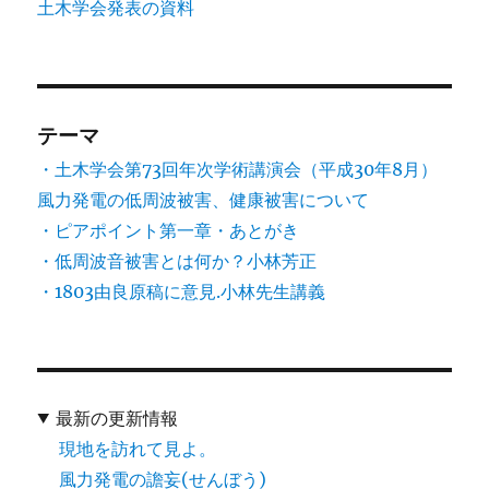
土木学会発表の資料
テーマ
・土木学会第73回年次学術講演会（平成30年8月）
風力発電の低周波被害、健康被害について
・ピアポイント第一章・あとがき
・低周波音被害とは何か？小林芳正
・1803由良原稿に意見.小林先生講義
最新の更新情報
現地を訪れて見よ。
風力発電の譫妄(せんぼう)