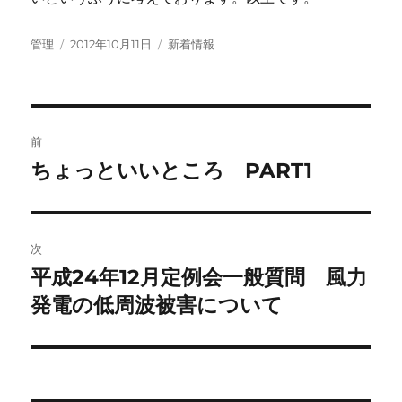
投
投
カ
管理
2012年10月11日
新着情報
稿
稿
テ
者
日:
ゴ
リ
ー
投
前
稿
ちょっといいところ PART1
前
の
ナ
投
ビ
稿:
次
ゲ
平成24年12月定例会一般質問 風力
次
の
発電の低周波被害について
ー
投
シ
稿:
ョ