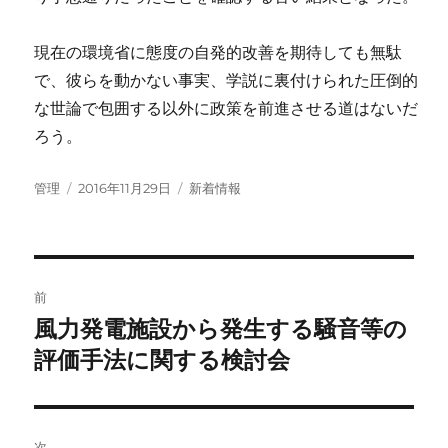
現在の環境省に態度の自発的改善を期待しても無駄
で、彼らを動かない事実、学説に裏付けられた圧倒的
な世論で包囲する以外に政策を前進させる道はないだ
ろう。
投
投
カ
管理
2016年11月29日
新着情報
稿
稿
テ
者
日:
ゴ
リ
ー
投
前
稿
風力発電施設から発生する騒音等の
前
の
評価手法に関する検討会
ナ
投
ビ
稿:
ゲ
次