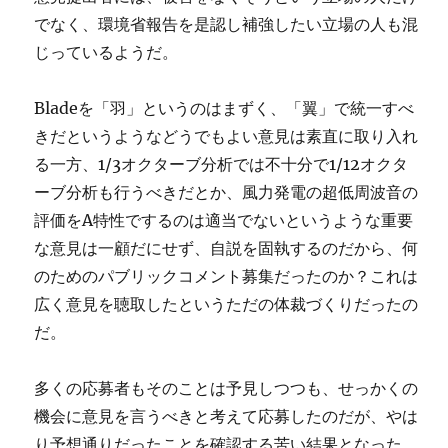
でなく、環境省報告を是認し補強したい立場の人も混
じっているようだ。
Bladeを「羽」というのはまずく、「翼」で統一すべ
きだというようなどうでもよい意見は素直に取り入れ
る一方、1/3オクターブ分析では不十分で1/12オクタ
ーブ分析も行うべきだとか、風力発電の超低周波音の
評価をA特性でするのは適当でないというような重要
な意見は一顧だにせず、自説を固執するのだから、何
のためのパブリックコメント募集だったのか？これは
広く意見を聴取したというただの体裁づくりだったの
だ。
多くの応募者もそのことは予見しつつも、せっかくの
機会に意見を言うべきと考えて応募したのだが、やは
り予想通りだったことを確認する苦い結果となった。