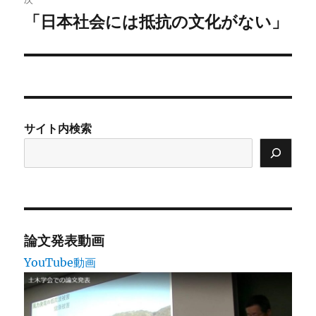
「日本社会には抵抗の文化がない」
次
ー
の
シ
投
稿:
ョ
ン
サイト内検索
論文発表動画
YouTube動画