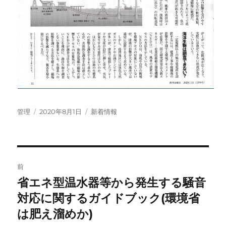
投
投
カ
管理
2020年8月1日
新着情報
稿
稿
テ
者
日:
ゴ
リ
ー
投
前
稿
省エネ型温水器等から発生する騒音
前
の
対応に関するガイドブック(環境省
ナ
投
は肥え溜めか)
ビ
稿: