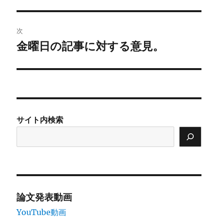
ゲ
次
ー
金曜日の記事に対する意見。
次
シ
の
投
ョ
稿:
ン
サイト内検索
論文発表動画
YouTube動画