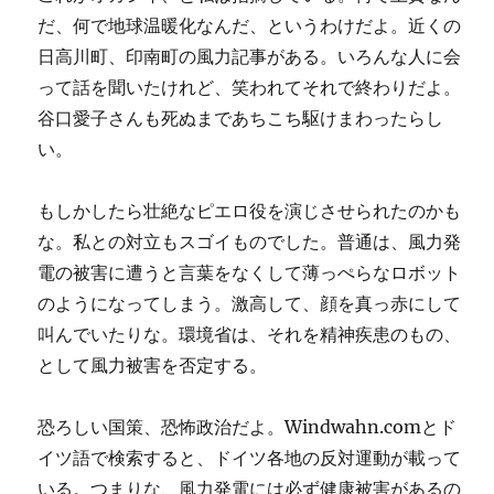
だ、何で地球温暖化なんだ、というわけだよ。近くの
日高川町、印南町の風力記事がある。いろんな人に会
って話を聞いたけれど、笑われてそれで終わりだよ。
谷口愛子さんも死ぬまであちこち駆けまわったらし
い。
もしかしたら壮絶なピエロ役を演じさせられたのかも
な。私との対立もスゴイものでした。普通は、風力発
電の被害に遭うと言葉をなくして薄っぺらなロボット
のようになってしまう。激高して、顔を真っ赤にして
叫んでいたりな。環境省は、それを精神疾患のもの、
として風力被害を否定する。
恐ろしい国策、恐怖政治だよ。Windwahn.comとド
イツ語で検索すると、ドイツ各地の反対運動が載って
いる。つまりな、風力発電には必ず健康被害があるの