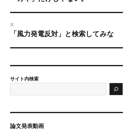
の
ナ
投
ビ
稿:
次
ゲ
「風力発電反対」と検索してみな
次
の
ー
投
シ
稿:
ョ
サイト内検索
ン
論文発表動画