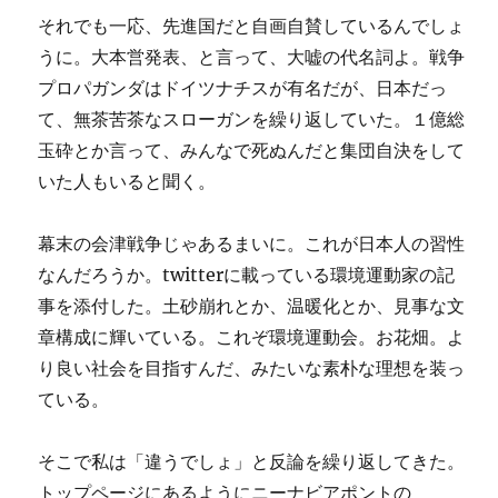
それでも一応、先進国だと自画自賛しているんでしょ
うに。大本営発表、と言って、大嘘の代名詞よ。戦争
プロパガンダはドイツナチスが有名だが、日本だっ
て、無茶苦茶なスローガンを繰り返していた。１億総
玉砕とか言って、みんなで死ぬんだと集団自決をして
いた人もいると聞く。
幕末の会津戦争じゃあるまいに。これが日本人の習性
なんだろうか。twitterに載っている環境運動家の記
事を添付した。土砂崩れとか、温暖化とか、見事な文
章構成に輝いている。これぞ環境運動会。お花畑。よ
り良い社会を目指すんだ、みたいな素朴な理想を装っ
ている。
そこで私は「違うでしょ」と反論を繰り返してきた。
トップページにあるようにニーナビアポントの