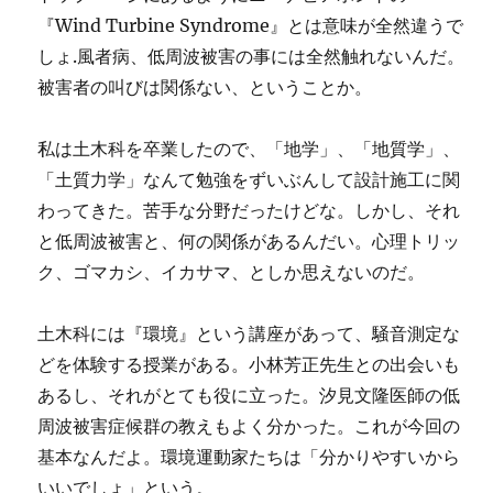
『Wind Turbine Syndrome』とは意味が全然違うで
しょ.風者病、低周波被害の事には全然触れないんだ。
被害者の叫びは関係ない、ということか。
私は土木科を卒業したので、「地学」、「地質学」、
「土質力学」なんて勉強をずいぶんして設計施工に関
わってきた。苦手な分野だったけどな。しかし、それ
と低周波被害と、何の関係があるんだい。心理トリッ
ク、ゴマカシ、イカサマ、としか思えないのだ。
土木科には『環境』という講座があって、騒音測定な
どを体験する授業がある。小林芳正先生との出会いも
あるし、それがとても役に立った。汐見文隆医師の低
周波被害症候群の教えもよく分かった。これが今回の
基本なんだよ。環境運動家たちは「分かりやすいから
いいでしょ」という。