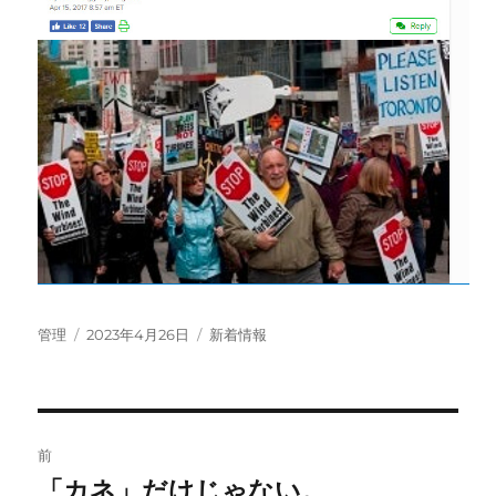
投
投
カ
管理
2023年4月26日
新着情報
稿
稿
テ
者
日:
ゴ
リ
ー
投
前
稿
「カネ」だけじゃない。
前