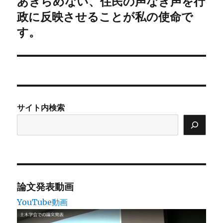
あきらめない、住民の声なき声を行
次
ー
の
政に反映させることが私の使命で
シ
投
す。
稿:
ョ
ン
サイト内検索
論文発表動画
YouTube動画