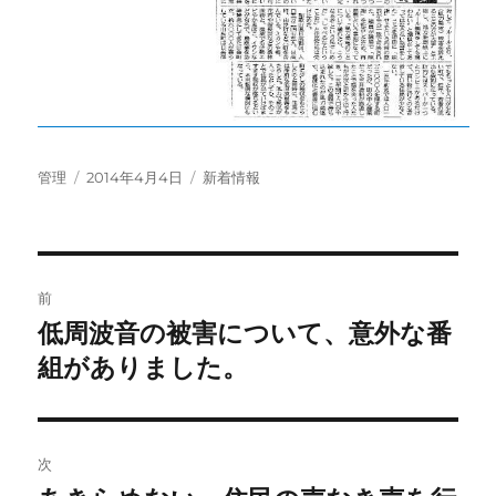
投
投
カ
管理
2014年4月4日
新着情報
稿
稿
テ
者
日:
ゴ
リ
ー
投
前
稿
低周波音の被害について、意外な番
前
の
組がありました。
ナ
投
ビ
稿:
ゲ
次