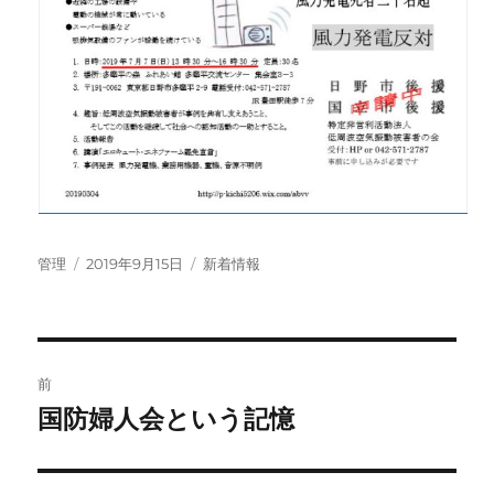
投
投
カ
管理
2019年9月15日
新着情報
稿
稿
テ
者
日:
ゴ
リ
ー
投
前
稿
国防婦人会という記憶
前
の
ナ
投