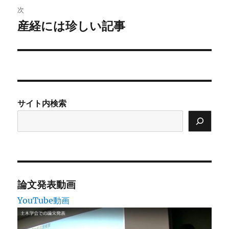
ビ
稿:
次
ゲ
産経には珍しい記事
次
の
ー
投
シ
稿:
ョ
サイト内検索
ン
論文発表動画
YouTube動画