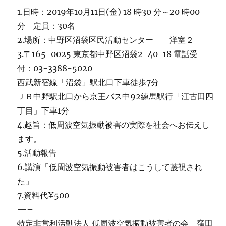
1.日時：2019年10月11日(金) 18 時30 分～20 時00
分 定員：30名
2.場所：中野区沼袋区民活動センター 洋室２
3.〒165-0025 東京都中野区沼袋2-40-18 電話受
付：03-3388-5020
西武新宿線「沼袋」駅北口下車徒歩7分
ＪＲ中野駅北口から京王バス中92練馬駅行「江古田四
丁目」下車1分
4.趣旨：低周波空気振動被害の実際を社会へお伝えし
ます。
5.活動報告
6.講演「低周波空気振動被害者はこうして蔑視され
た」
7.資料代¥500
—–
特定非営利活動法人 低周波空気振動被害者の会 窪田