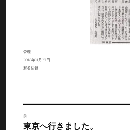
投
管理
稿
投
2018年11月27日
者
稿
カ
新着情報
日:
テ
ゴ
リ
ー
投
前
稿
東京へ行きました。
前