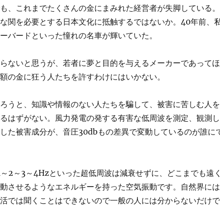
でも、これまでたくさんの金にまみれた経営者が失脚している
な関を必要とする日本文化に抵触するではないか。40年前、
ルーバードといった憧れの名車が輝いていた。
わらないと思うが、若者に夢と目的を与えるメーカーであって
巨額の金に狂う人たちを許すわけにはいかない。
だろうと、知識や情報のない人たちを騙して、被害に苦しむ人
せるはずがない。風力発電の発する有害な低周波を測定、観測
した被害成分が、音圧30dbもの差異で変動しているのが誰に
～2～3～4Hzといった超低周波は減衰せずに、どこまでも遠
振動させるようなエネルギーを持った空気振動です。自然界に
生活では聞くことはできないので一般の人には分からないだけ