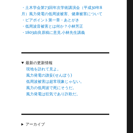
・土木学会第73回年次学術講演会（平成30年8
や
月）風力発電の低周波被害、健康被害について
・ピアポイント第一章・あとがき
証
・低周波音被害とは何か？小林芳正
・1803由良原稿に意見.小林先生講義
2
最新の更新情報
現地を訪れて見よ。
風力発電の譫妄(せんぼう)
低周波被害は超常現象じゃない。
風力の低周波で死にそうだ。
風力発電は狂気であり詐欺だ。
アーカイブ