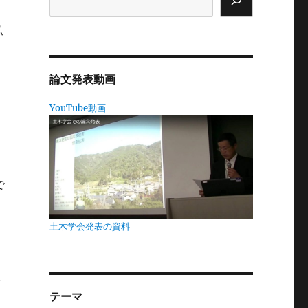
。
私
論文発表動画
ほ
YouTube動画
を
し
で
土木学会発表の資料
く
は
で
テーマ