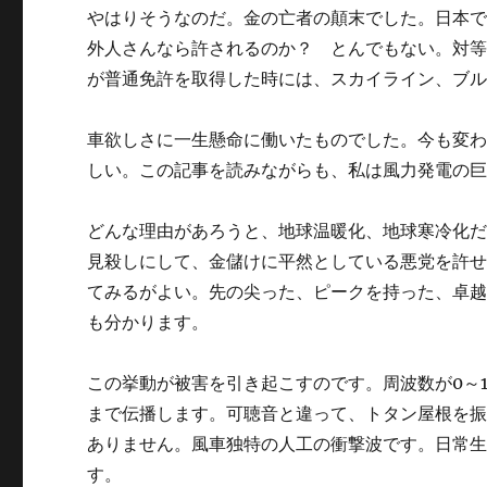
やはりそうなのだ。金の亡者の顛末でした。日本
外人さんなら許されるのか？ とんでもない。対等
が普通免許を取得した時には、スカイライン、ブ
車欲しさに一生懸命に働いたものでした。今も変
しい。この記事を読みながらも、私は風力発電の
どんな理由があろうと、地球温暖化、地球寒冷化
見殺しにして、金儲けに平然としている悪党を許
てみるがよい。先の尖った、ピークを持った、卓越
も分かります。
この挙動が被害を引き起こすのです。周波数が0～1
まで伝播します。可聴音と違って、トタン屋根を
ありません。風車独特の人工の衝撃波です。日常
す。