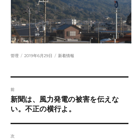
投
投
カ
管理
2019年6月29日
新着情報
稿
稿
テ
者
日:
ゴ
リ
ー
投
前
稿
新聞は、風力発電の被害を伝えな
前
の
い。不正の横行よ。
ナ
投
ビ
稿:
ゲ
次