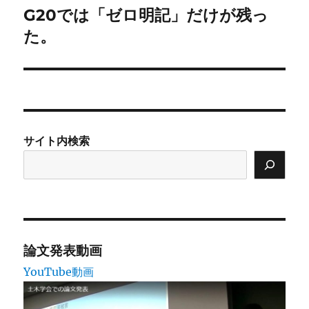
G20では「ゼロ明記」だけが残っ
次
ー
の
た。
シ
投
稿:
ョ
ン
サイト内検索
論文発表動画
YouTube動画