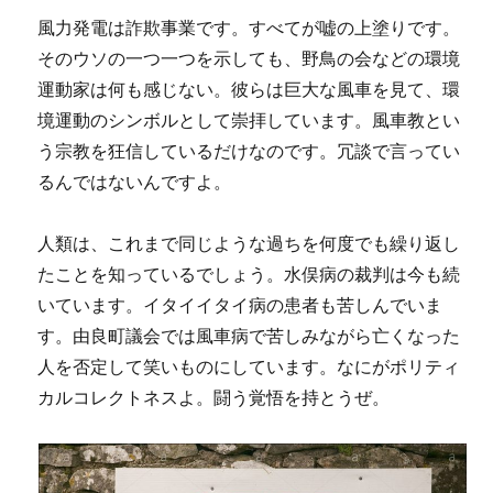
風力発電は詐欺事業です。すべてが嘘の上塗りです。
そのウソの一つ一つを示しても、野鳥の会などの環境
運動家は何も感じない。彼らは巨大な風車を見て、環
境運動のシンボルとして崇拝しています。風車教とい
う宗教を狂信しているだけなのです。冗談で言ってい
るんではないんですよ。
人類は、これまで同じような過ちを何度でも繰り返し
たことを知っているでしょう。水俣病の裁判は今も続
いています。イタイイタイ病の患者も苦しんでいま
す。由良町議会では風車病で苦しみながら亡くなった
人を否定して笑いものにしています。なにがポリティ
カルコレクトネスよ。闘う覚悟を持とうぜ。