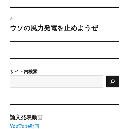
投
ビ
稿:
ゲ
次
ウソの風力発電を止めようぜ
次
ー
の
シ
投
稿:
ョ
ン
サイト内検索
論文発表動画
YouTube動画