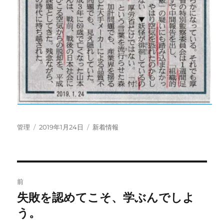
投
投
カ
管理
2019年1月24日
新着情報
稿
稿
テ
者
日:
ゴ
リ
ー
投
前
稿
失敗を認めてこそ、学ぶんでしよ
前
の
う。
ナ