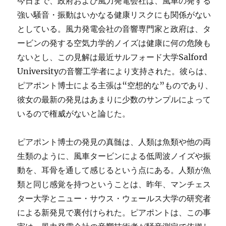
今日まで、政府および風力発電会社は、風車の発する
強い騒音・振動はいかなる健康リスクにも関係がない
としている。風力発電会社の音響専門家と政府は、タ
ービンの発する空気力学的ノイズは健康に何の危険も
ないとし、この見解は最近サルフォード大学Salford
Universityの音響工学者により支持された。彼らは、
ピアポント博士による主張は“空想的な”ものであり、
彼女の最新の発見はあまりに少数のサンプルによって
いるので権威がないと論じた。
ピアポント博士の発見の真髄は、人類は魚類や他の両
生類のように、風車タービンによる低周波ノイズや振
動を、耳骨を通して感じるという点にある。人類が魚
類と同じ感覚を持つということは、昨年、マンチェス
ター大学とニュー・サウス・ウェールス大学の研究者
による新発見で裏付けられた。ピアポントは、この事