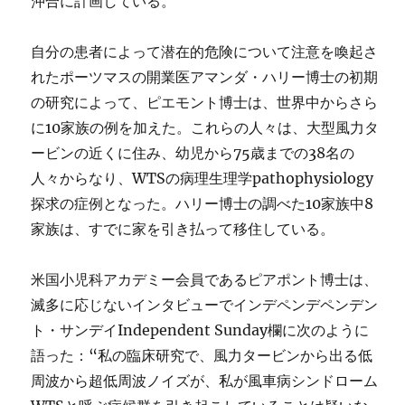
沖合に計画している。
自分の患者によって潜在的危険について注意を喚起さ
れたポーツマスの開業医アマンダ・ハリー博士の初期
の研究によって、ピエモント博士は、世界中からさら
に10家族の例を加えた。これらの人々は、大型風力タ
ービンの近くに住み、幼児から75歳までの38名の
人々からなり、WTSの病理生理学pathophysiology
探求の症例となった。ハリー博士の調べた10家族中8
家族は、すでに家を引き払って移住している。
米国小児科アカデミー会員であるピアポント博士は、
滅多に応じないインタビューでインデペンデペンデン
ト・サンデイIndependent Sunday欄に次のように
語った：“私の臨床研究で、風力タービンから出る低
周波から超低周波ノイズが、私が風車病シンドローム