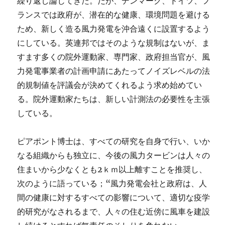
繰り返し論じてきた。だが、デンマーク、ドイツ、フ
ランスでは政府が、潜在的な健康、環境問題を避ける
ため、新しく造る風力発電を沖合遠くに設置するよう
にしている。英連邦ではそのような規制はないが、ま
すます多くの院外運動家、専門家、政府担当官が、風
力発電事業者の計画申請にあたってノイズレベルの法
的規制値を評議会が決めてくれるよう求め始めてい
る。院外運動家たちは、新しい計測法の必要性を主張
している。
ピアポント博士は、すべての研究を自身で行い、いか
なる組織からも独立に、今後の風力タービンは人々の
住まいから少なくとも2ｋｍ以上離すことを推奨し、
次のように語っている；“風力発電会社と政府は、人
間の健康に対するすべての影響について、適切な疫学
的研究がなされるまで、人々の住む近傍に風車を建設