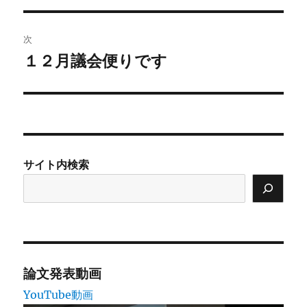
ナ
投
ビ
稿:
次
ゲ
１２月議会便りです
次
の
ー
投
シ
稿:
ョ
サイト内検索
ン
論文発表動画
YouTube動画