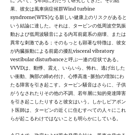
について、5年間にわたって研究してきた。その結
果、彼女は風車病症候群Wind turbine
syndrome(WTS)なる新しい健康上のリスクがあると
いう結論に達した。それは、タービンの低周波空気振
動および低周波騒音による内耳前庭系の崩壊、または
異常な刺激である；そのもっとも顕著な特徴は、彼女
が内臓振動による前庭の擾乱visceral vibratory
vestibular disturbanceと呼ぶ一連の症状である。
VVVDは、動悸、震え、いらいら、怖れ、逃げ出した
い衝動、胸部の締め付け、心悸高進-脈拍の増加にわ
たる障害を引き起こす。タービン騒音はさらに、子供
がうなされたりその他の不調、若年層に知的発達障害
を引き起こしたりすると彼女はいう。しかしピアポン
ト医師は、タービンの近くに住むすべての人々にこれ
らが起こるわけではないことも明らかにしている。