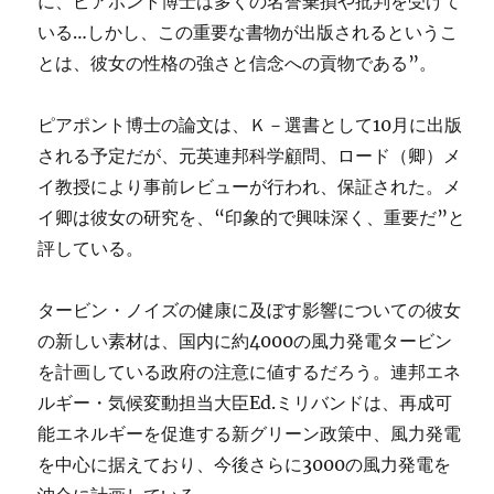
に、ピアポント博士は多くの名誉棄損や批判を受けて
いる…しかし、この重要な書物が出版されるというこ
とは、彼女の性格の強さと信念への貢物である”。
ピアポント博士の論文は、Ｋ－選書として10月に出版
される予定だが、元英連邦科学顧問、ロード（卿）メ
イ教授により事前レビューが行われ、保証された。メ
イ卿は彼女の研究を、“印象的で興味深く、重要だ”と
評している。
タービン・ノイズの健康に及ぼす影響についての彼女
の新しい素材は、国内に約4000の風力発電タービン
を計画している政府の注意に値するだろう。連邦エネ
ルギー・気候変動担当大臣Ed.ミリバンドは、再成可
能エネルギーを促進する新グリーン政策中、風力発電
を中心に据えており、今後さらに3000の風力発電を