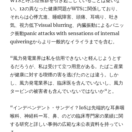
WTSと呼ぶ症候群を引き起こしていることは疑いな
い。12の異なった健康問題がWTSに関係しており、
それらは心悸亢進、睡眠障害、頭痛、耳鳴り、吐き
気、視力低下visual blurring、内臓振動によるパニッ
ク衝動panic attacks with sensations of internal
quiveringからより一般的なイライラまでを含む。
“風力発電業界は私を信用できないと軽んじようとす
るだろうが、私は受けて立つ用意がある。たばこ産業
が健康に対する喫煙の害を逃げたのとは違う。しか
し、風力発電業界は、臨床医を含んでいないし、風力
タービンの被害者も含んでいないではないか“と。
“インデペンデント・サンデイ？IoSは先端的な耳鼻咽
喉科、神経科ー耳、鼻、のどの臨床専門家の業績に関
する研究と詳しい事例の広範な未公表資料を持ってい