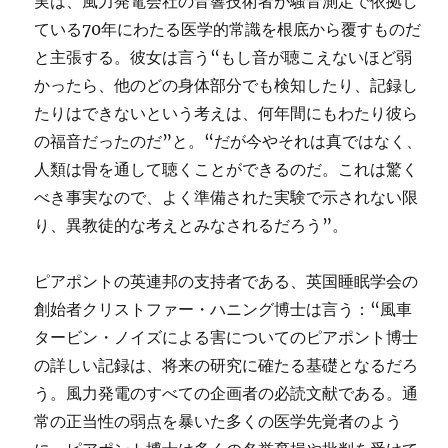
実は、風力発電会社の音響技術者が騒音測定で依拠し
ている70年にわたる医学的常識を根底から覆すものだ
と主張する。彼女は言う“もし音が聴こえないほど弱
かったら、他のどの身体部分でも検知したり、記録し
たりはできないという考えは、何年間にもわたり彼ら
の福音だったのだ”と。“だが今やそれは真ではなく、
人類は骨を通して聴くことができるのだ。これは驚く
べき事実なので、よく準備された実験で示されない限
り、異教徒的な考えとみなされるだろう”。
ピアポントの英連邦の支持者である、英国睡眠学会の
創始者クリストファー・ハニング博士は言う：“風車
タービン・ノイズによる害についてのピアポント博士
の詳しい記録は、将来の研究に確たる基礎となるだろ
う。風力発電のすべての企画者の必読文献である。通
常の正当性の弱点を暴いた多くの医学先覚者のよう