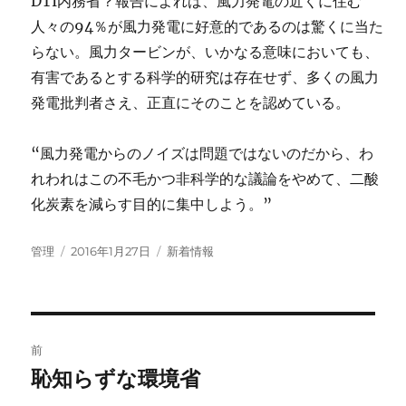
DTI内務省？報告によれば、風力発電の近くに住む
人々の94％が風力発電に好意的であるのは驚くに当た
らない。風力タービンが、いかなる意味においても、
有害であるとする科学的研究は存在せず、多くの風力
発電批判者さえ、正直にそのことを認めている。
“風力発電からのノイズは問題ではないのだから、わ
れわれはこの不毛かつ非科学的な議論をやめて、二酸
化炭素を減らす目的に集中しよう。”
投
投
カ
管理
2016年1月27日
新着情報
稿
稿
テ
者
日:
ゴ
リ
ー
投
前
稿
恥知らずな環境省
前
の