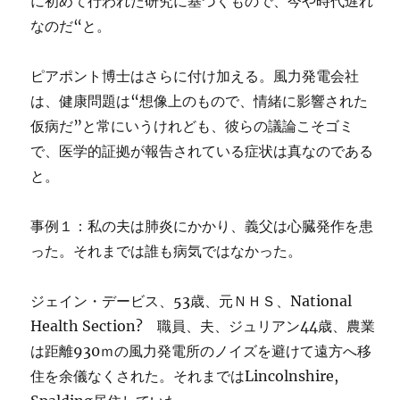
に初めて行われた研究に基づくもので、今や時代遅れ
なのだ“と。
ピアポント博士はさらに付け加える。風力発電会社
は、健康問題は“想像上のもので、情緒に影響された
仮病だ”と常にいうけれども、彼らの議論こそゴミ
で、医学的証拠が報告されている症状は真なのである
と。
事例１：私の夫は肺炎にかかり、義父は心臓発作を患
った。それまでは誰も病気ではなかった。
ジェイン・デービス、53歳、元ＮＨＳ、National
Health Section? 職員、夫、ジュリアン44歳、農業
は距離930ｍの風力発電所のノイズを避けて遠方へ移
住を余儀なくされた。それまではLincolnshire,