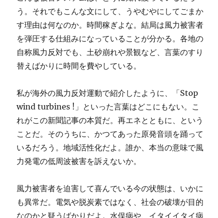
う。それでもこんな文にして、うやむやにしてごまか
す理由は何なのか。時間稼ぎよな。結局は風力被害者
を弾圧する仕組みになっていることが分かる。各地の
自称風力反対でも、土砂崩れや景観など、言葉のすり
替えばかりに時間を費やしている。
私が海外の風力反対運動で紹介したように、「Stop
wind turbines !」といった言葉はどこにもない。こ
れがこの新聞記事の本質だ。再エネとともに、という
ことだ。そのうちに、かつてあった原発音頭を踊って
いるだろう。地域活性化だよ。誰か、本当の意味で風
力発電の低周波被害を訴えないか。
風力被害者を迫害して喜んでいる今の状態は、いかに
も異常だ。電気や脱炭素ではなく、社会の破壊が目的
なのかと疑うばかりだよ。水俣病や、イタイイタイ病