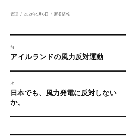
投
投
カ
管理
2021年5月6日
新着情報
稿
稿
テ
者
日:
ゴ
リ
ー
投
前
稿
アイルランドの風力反対運動
前
の
ナ
投
ビ
稿:
次
ゲ
日本でも、風力発電に反対しない
次
の
か。
ー
投
シ
稿:
ョ