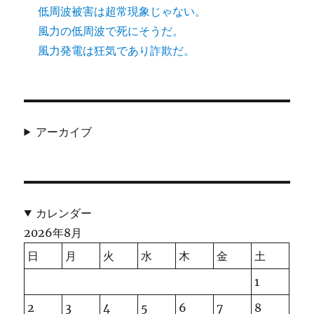
低周波被害は超常現象じゃない。
風力の低周波で死にそうだ。
風力発電は狂気であり詐欺だ。
アーカイブ
カレンダー
2026年8月
日
月
火
水
木
金
土
1
2
3
4
5
6
7
8