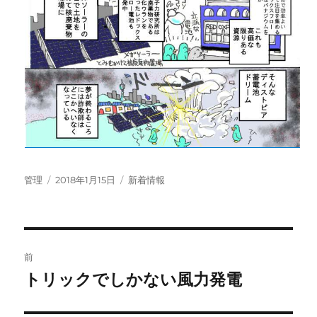
投
投
カ
管理
2018年1月15日
新着情報
稿
稿
テ
者
日:
ゴ
リ
ー
投
前
稿
トリックでしかない風力発電
前
の
ナ