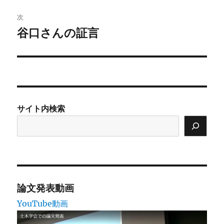
投
ビ
稿:
次
ゲ
谷口さんの証言
次
の
ー
投
シ
稿:
ョ
サイト内検索
ン
論文発表動画
YouTube動画