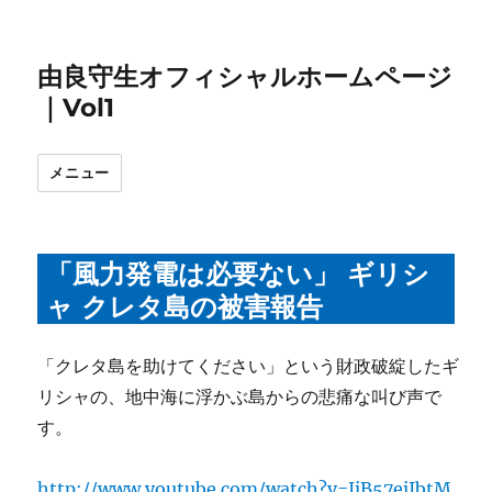
由良守生オフィシャルホームページ
｜Vol1
メニュー
「風力発電は必要ない」 ギリシ
ャ クレタ島の被害報告
「クレタ島を助けてください」という財政破綻したギ
リシャの、地中海に浮かぶ島からの悲痛な叫び声で
す。
http://www.youtube.com/watch?v=JjB57ejIbtM