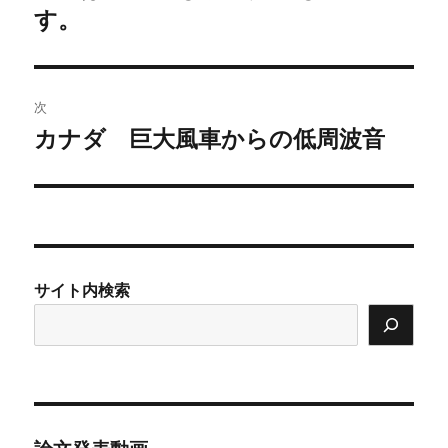
の
す。
ナ
投
ビ
稿:
ゲ
次
カナダ 巨大風車からの低周波音
次
ー
の
シ
投
稿:
ョ
ン
サイト内検索