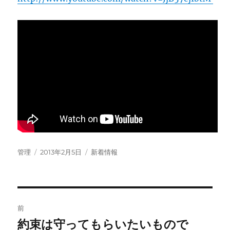
投
投
カ
管理
2013年2月5日
新着情報
稿
稿
テ
者
日:
ゴ
リ
ー
投
前
稿
約束は守ってもらいたいもので
前