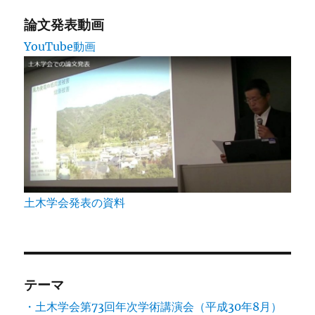
送
論文発表動画
YouTube動画
り
土木学会発表の資料
テーマ
・土木学会第73回年次学術講演会（平成30年8月）