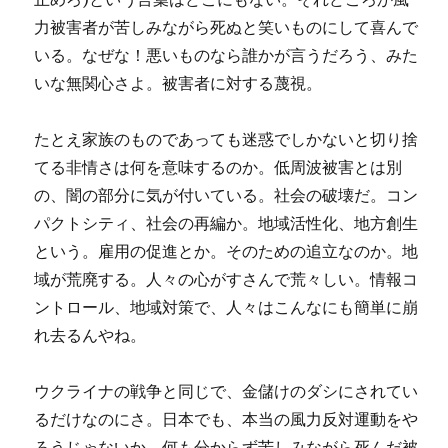
力被害者が苦しみながら死ぬと笑いものにして喜んで
いる。なぜな！悪いものなら誰かが言うだろう、みた
いな無関心さよ。被害者に対する蔑視。
たとえ家族のものであっても迷惑でしかないと切り捨
てる非情さは何を意味するのか。低周波被害とは別
の、闇の部分に気が付いている。社会の破壊だ。コン
パクトシティ、社会の再編か。地域活性化、地方創生
という。雇用の促進とか。そのための追立なのか。地
域が荒廃する。人々の心がすさんで荒々しい。情報コ
ントロール、地域対策で、人々はこんなにも簡単に崩
れ去るんやね。
ウクライナの戦争と同じで、金儲けのダシにされてい
るだけなのにさ。日本でも、本当の風力反対運動をや
ろうじゃないか。何も分からず苦しみながら死んだ被