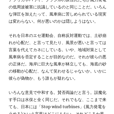
の低周波被害に抗議しているのと同じことだ。いろん
な弾圧を加えたって、風車病に苦しめられている現実
は変わらない。何が悪いのかは隠しようはない。
それを日本のエセ運動会、自称反対運動では、土砂崩
れが心配だ、と言って見たり、風景が悪いと言っては
言葉を代えてカネにしている。いや、地域対策として
風車病を否定することが目的なのだ。それが彼らの悪
の正体だ。海岸に巨大な風車が林立しても、海底の砂
の移動が心配だ、なんて笑わせるじゃないか。いかに
彼らが偽物か、もう誰もが疑わない。
いろんな意見で中和する。賛否両論だと言う。誤魔化
す手口は水俣と全く同じだ。それでもな、ここまで来
ても、日本には「Stop wind turbines」(風力発電を
止めろ)という言葉はどこにもない。それどころか風