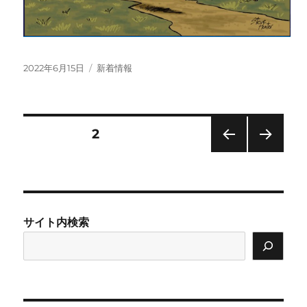
投
カ
2022年6月15日
新着情報
稿
テ
日:
ゴ
リ
ー
投
固定ページ
2
前の
次の
稿
ペー
ペー
ジ
ジ
の
サイト内検索
ペ
ー
ジ