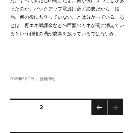
だ。すべて私たちの税金だよ。何か役に立つことがあ
ったのか。バックアップ電源は必ず必要だから、結
局、何の役にも立っていないことは分かっている。あ
とは、再エネ賦課金などの巨額のカネが闇に消えてい
るという利権の渦が腐臭を放っているではないか。
投
カ
2021年3月2日
新着情報
稿
テ
日:
ゴ
リ
ー
投
固定ページ
2
前の
稿
ペー
ジ