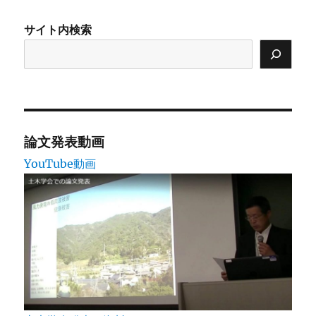
の
サイト内検索
ペ
ー
ジ
送
論文発表動画
YouTube動画
り