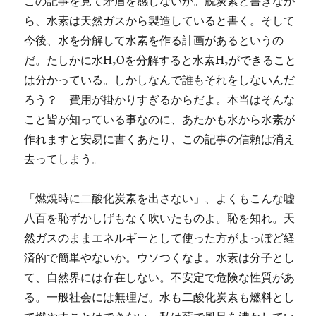
この記事を見て矛盾を感じないか。脱炭素と書きなが
ら、水素は天然ガスから製造していると書く。そして
今後、水を分解して水素を作る計画があるというの
だ。たしかに水H₂Oを分解すると水素H₂ができること
は分かっている。しかしなんで誰もそれをしないんだ
ろう？ 費用が掛かりすぎるからだよ。本当はそんな
こと皆が知っている事なのに、あたかも水から水素が
作れますと安易に書くあたり、この記事の信頼は消え
去ってしまう。
「燃焼時に二酸化炭素を出さない」、よくもこんな嘘
八百を恥ずかしげもなく吹いたものよ。恥を知れ。天
然ガスのままエネルギーとして使った方がよっぽど経
済的で簡単やないか。ウソつくなよ。水素は分子とし
て、自然界には存在しない。不安定で危険な性質があ
る。一般社会には無理だ。水も二酸化炭素も燃料とし